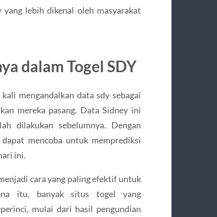
y yang lebih dikenal oleh masyarakat
nya dalam Togel SDY
 kali mengandalkan data sdy sebagai
kan mereka pasang. Data Sidney ini
lah dilakukan sebelumnya. Dengan
n dapat mencoba untuk memprediksi
ri ini.
menjadi cara yang paling efektif untuk
na itu, banyak situs togel yang
erinci, mulai dari hasil pengundian