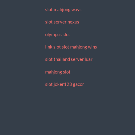
slot mahjong ways
slot server nexus
olympus slot
link slot slot mahjong wins
slot thailand server luar
mahjong slot
slot joker123 gacor