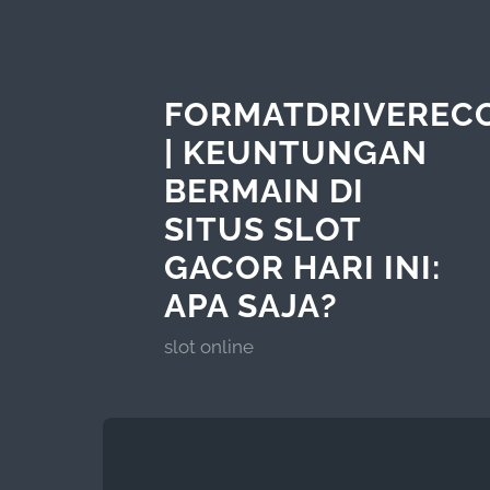
FORMATDRIVEREC
| KEUNTUNGAN
BERMAIN DI
SITUS SLOT
GACOR HARI INI:
APA SAJA?
slot online