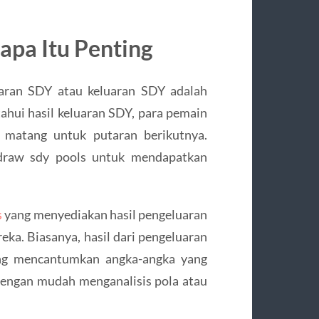
pa Itu Penting
uaran SDY atau keluaran SDY adalah
ahui hasil keluaran SDY, para pemain
 matang untuk putaran berikutnya.
draw sdy pools untuk mendapatkan
s
yang menyediakan hasil pengeluaran
reka. Biasanya, hasil dari pengeluaran
ang mencantumkan angka-angka yang
 dengan mudah menganalisis pola atau