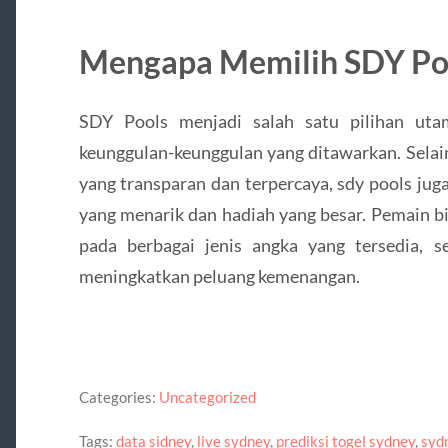
Mengapa Memilih SDY Po
SDY Pools menjadi salah satu pilihan uta
keunggulan-keunggulan yang ditawarkan. Selai
yang transparan dan terpercaya, sdy pools jug
yang menarik dan hadiah yang besar. Pemain 
pada berbagai jenis angka yang tersedia, 
meningkatkan peluang kemenangan.
Categories:
Uncategorized
Tags:
data sidney
,
live sydney
,
prediksi togel sydney
,
syd