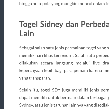
hingga pola-pola yang mungkin muncul dalam to
Togel Sidney dan Perbed
Lain
Sebagai salah satu jenis permainan togel yang 
memiliki ciri khas tersendiri. Salah satu per
dilakukan secara langsung melalui live d
kepercayaan lebih bagi para pemain karena me
yang transparan.
Selain itu, togel SDY juga memiliki jenis pe
dapat memilih untuk bermain dalam berbagai je
Sydney, atau jenis taruhan lainnya yang disedia