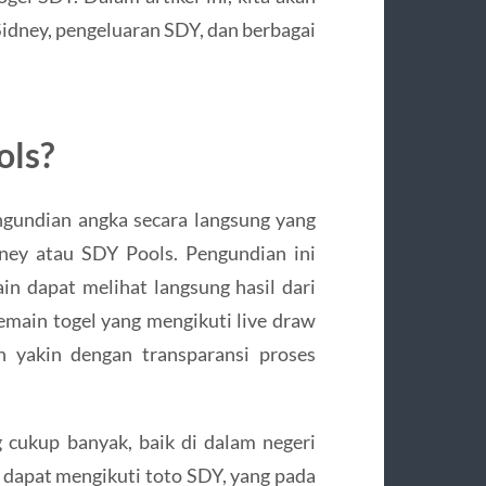
idney, pengeluaran SDY, dan berbagai
ols?
gundian angka secara langsung yang
dney atau SDY Pools. Pengundian ini
ain dapat melihat langsung hasil dari
main togel yang mengikuti live draw
h yakin dengan transparansi proses
 cukup banyak, baik di dalam negeri
n dapat mengikuti toto SDY, yang pada