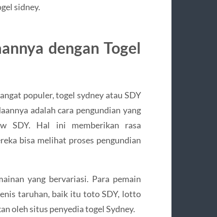
gel sidney.
aannya dengan Togel
sangat populer, togel sydney atau SDY
bedaannya adalah cara pengundian yang
raw SDY. Hal ini memberikan rasa
reka bisa melihat proses pengundian
rmainan yang bervariasi. Para pemain
nis taruhan, baik itu toto SDY, lotto
kan oleh situs penyedia togel Sydney.