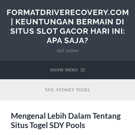
FORMATDRIVERECOVERY.COM
| KEUNTUNGAN BERMAIN DI
SITUS SLOT GACOR HARI INI:
APA SAJA?
slot online
SHOW MENU
TAG:
SYDNEY TOGEL
Mengenal Lebih Dalam Tentang
Situs Togel SDY Pools