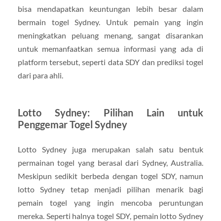
bisa mendapatkan keuntungan lebih besar dalam
bermain togel Sydney. Untuk pemain yang ingin
meningkatkan peluang menang, sangat disarankan
untuk memanfaatkan semua informasi yang ada di
platform tersebut, seperti data SDY dan prediksi togel
dari para ahli.
Lotto Sydney: Pilihan Lain untuk
Penggemar Togel Sydney
Lotto Sydney juga merupakan salah satu bentuk
permainan togel yang berasal dari Sydney, Australia.
Meskipun sedikit berbeda dengan togel SDY, namun
lotto Sydney tetap menjadi pilihan menarik bagi
pemain togel yang ingin mencoba peruntungan
mereka. Seperti halnya togel SDY, pemain lotto Sydney