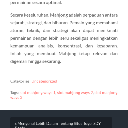
permainan secara optimal.
Secara keseluruhan, Mahjong adalah perpaduan antara
sejarah, strategi, dan hiburan. Pemain yang memahami
aturan, teknik, dan strategi akan dapat menikmati
permainan dengan lebih seru sekaligus meningkatkan
kemampuan analisis, konsentrasi, dan kesabaran.
Inilah yang membuat Mahjong tetap relevan dan
digemari hingga sekarang.
Categories:
Uncategorized
Tags:
slot mahjong ways 1
,
slot mahjong ways 2
,
slot mahjong
ways 3
« Mengenal Lebih Dalam Tentang Situs Togel SDY