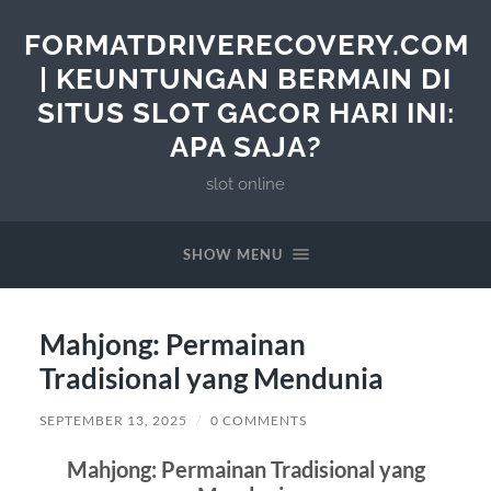
FORMATDRIVERECOVERY.COM
| KEUNTUNGAN BERMAIN DI
SITUS SLOT GACOR HARI INI:
APA SAJA?
slot online
SHOW MENU
Mahjong: Permainan
Tradisional yang Mendunia
SEPTEMBER 13, 2025
/
0 COMMENTS
Mahjong: Permainan Tradisional yang