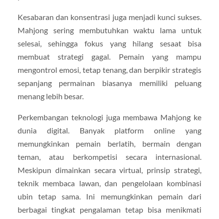
Kesabaran dan konsentrasi juga menjadi kunci sukses.
Mahjong sering membutuhkan waktu lama untuk
selesai, sehingga fokus yang hilang sesaat bisa
membuat strategi gagal. Pemain yang mampu
mengontrol emosi, tetap tenang, dan berpikir strategis
sepanjang permainan biasanya memiliki peluang
menang lebih besar.
Perkembangan teknologi juga membawa Mahjong ke
dunia digital. Banyak platform online yang
memungkinkan pemain berlatih, bermain dengan
teman, atau berkompetisi secara internasional.
Meskipun dimainkan secara virtual, prinsip strategi,
teknik membaca lawan, dan pengelolaan kombinasi
ubin tetap sama. Ini memungkinkan pemain dari
berbagai tingkat pengalaman tetap bisa menikmati