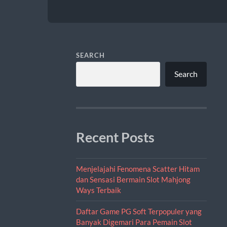
SEARCH
Search
Recent Posts
Menjelajahi Fenomena Scatter Hitam
dan Sensasi Bermain Slot Mahjong
Ways Terbaik
Daftar Game PG Soft Terpopuler yang
Banyak Digemari Para Pemain Slot