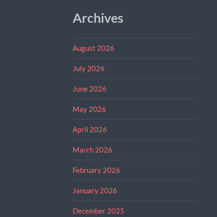
Archives
August 2026
July 2026
June 2026
May 2026
April 2026
March 2026
February 2026
January 2026
December 2025