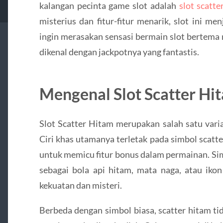
kalangan pecinta game slot adalah
slot scatte
misterius dan fitur-fitur menarik, slot ini m
ingin merasakan sensasi bermain slot bertema
dikenal dengan jackpotnya yang fantastis.
Mengenal Slot Scatter Hi
Slot Scatter Hitam merupakan salah satu vari
Ciri khas utamanya terletak pada simbol scatt
untuk memicu fitur bonus dalam permainan. Sim
sebagai bola api hitam, mata naga, atau ik
kekuatan dan misteri.
Berbeda dengan simbol biasa, scatter hitam ti