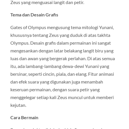
Zeus yang menguasai langit dan petir.
Tema dan Desain Grafis
Gates of Olympus mengusung tema mitologi Yunani,
khususnya tentang Zeus yang duduk di atas takhta
Olympus. Desain grafis dalam permainan ini sangat
mengesankan dengan latar belakang langit biru yang
luas dan awan yang bergerak perlahan. Di atas semua
itu, ada lambang-lambang dewa-dewi Yunani yang
bersinar, seperti cincin, piala, dan elang. Fitur animasi
dan efek suara yang digunakan juga menambah
keseruan permainan, dengan suara petir yang
menggelegar setiap kali Zeus muncul untuk memberi
kejutan.
Cara Bermain