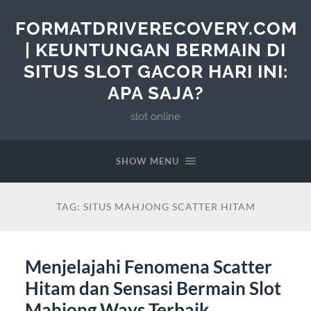
FORMATDRIVERECOVERY.COM
| KEUNTUNGAN BERMAIN DI
SITUS SLOT GACOR HARI INI:
APA SAJA?
slot online
SHOW MENU
TAG:
SITUS MAHJONG SCATTER HITAM
Menjelajahi Fenomena Scatter
Hitam dan Sensasi Bermain Slot
Mahjong Ways Terbaik