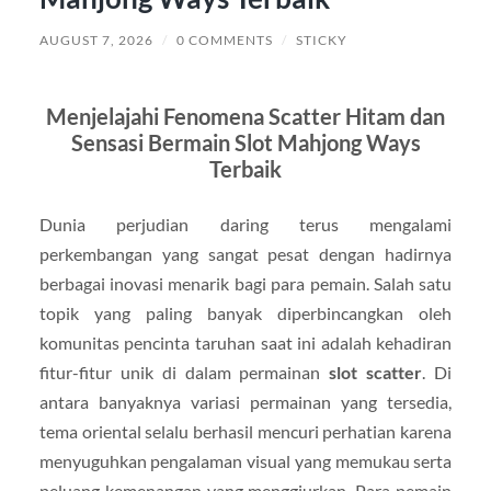
AUGUST 7, 2026
/
0 COMMENTS
/
STICKY
Menjelajahi Fenomena Scatter Hitam dan
Sensasi Bermain Slot Mahjong Ways
Terbaik
Dunia perjudian daring terus mengalami
perkembangan yang sangat pesat dengan hadirnya
berbagai inovasi menarik bagi para pemain. Salah satu
topik yang paling banyak diperbincangkan oleh
komunitas pencinta taruhan saat ini adalah kehadiran
fitur-fitur unik di dalam permainan
slot scatter
. Di
antara banyaknya variasi permainan yang tersedia,
tema oriental selalu berhasil mencuri perhatian karena
menyuguhkan pengalaman visual yang memukau serta
peluang kemenangan yang menggiurkan. Para pemain