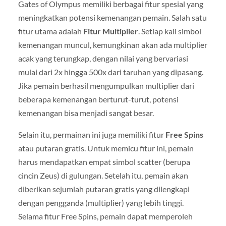
Gates of Olympus memiliki berbagai fitur spesial yang
meningkatkan potensi kemenangan pemain. Salah satu
fitur utama adalah
Fitur Multiplier
. Setiap kali simbol
kemenangan muncul, kemungkinan akan ada multiplier
acak yang terungkap, dengan nilai yang bervariasi
mulai dari 2x hingga 500x dari taruhan yang dipasang.
Jika pemain berhasil mengumpulkan multiplier dari
beberapa kemenangan berturut-turut, potensi
kemenangan bisa menjadi sangat besar.
Selain itu, permainan ini juga memiliki fitur
Free Spins
atau putaran gratis. Untuk memicu fitur ini, pemain
harus mendapatkan empat simbol scatter (berupa
cincin Zeus) di gulungan. Setelah itu, pemain akan
diberikan sejumlah putaran gratis yang dilengkapi
dengan pengganda (multiplier) yang lebih tinggi.
Selama fitur Free Spins, pemain dapat memperoleh