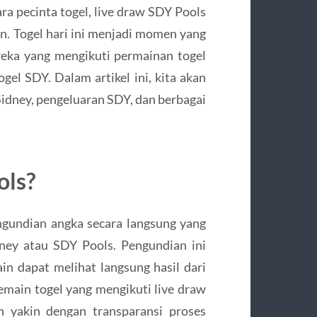
ra pecinta togel, live draw SDY Pools
an. Togel hari ini menjadi momen yang
reka yang mengikuti permainan togel
gel SDY. Dalam artikel ini, kita akan
idney, pengeluaran SDY, dan berbagai
ols?
gundian angka secara langsung yang
dney atau SDY Pools. Pengundian ini
ain dapat melihat langsung hasil dari
main togel yang mengikuti live draw
h yakin dengan transparansi proses