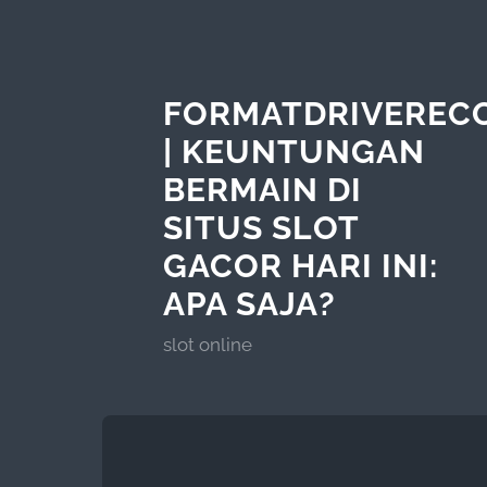
FORMATDRIVEREC
| KEUNTUNGAN
BERMAIN DI
SITUS SLOT
GACOR HARI INI:
APA SAJA?
slot online