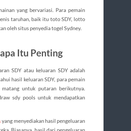
rmainan yang bervariasi. Para pemain
nis taruhan, baik itu toto SDY, lotto
kan oleh situs penyedia togel Sydney.
pa Itu Penting
uaran SDY atau keluaran SDY adalah
ahui hasil keluaran SDY, para pemain
 matang untuk putaran berikutnya.
draw sdy pools untuk mendapatkan
s
yang menyediakan hasil pengeluaran
reka. Biasanya, hasil dari pengeluaran