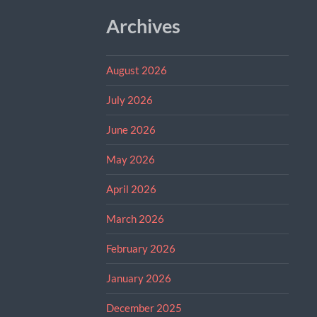
Archives
August 2026
July 2026
June 2026
May 2026
April 2026
March 2026
February 2026
January 2026
December 2025