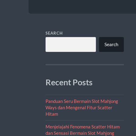
SEARCH
Search
Recent Posts
Panduan Seru Bermain Slot Mahjong
Ways dan Mengenal Fitur Scatter
Hitam
Menjelajahi Fenomena Scatter Hitam
dan Sensasi Bermain Slot Mahjong