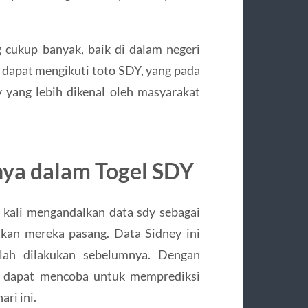
 cukup banyak, baik di dalam negeri
n dapat mengikuti toto SDY, yang pada
y yang lebih dikenal oleh masyarakat
nya dalam Togel SDY
 kali mengandalkan data sdy sebagai
kan mereka pasang. Data Sidney ini
lah dilakukan sebelumnya. Dengan
n dapat mencoba untuk memprediksi
ri ini.