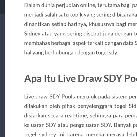
Dalam dunia perjudian online, terutama bagi pa
menjadi salah satu topik yang sering dibicarak
dinantikan setiap harinya, khususnya bagi me
Sidney atau yang sering disebut juga dengan to
membahas berbagai aspek terkait dengan data S
hal yang berhubungan dengan togel sdy.
Apa Itu Live Draw SDY Po
Live draw SDY Pools merujuk pada sistem pen
dilakukan oleh pihak penyelenggara togel Si
disiarkan secara real-time, sehingga para pem
keluaran SDY atau pengeluaran SDY. Banyak pe
togel sydney ini karena mereka merasa lebi