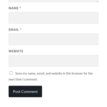
NAME
*
EMAIL
*
WEBSITE
Save my name, email, and website in this browser for the
next time I comment.