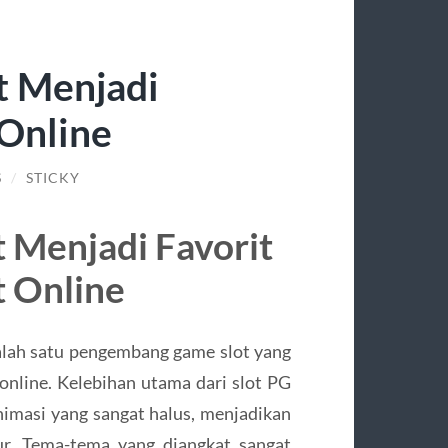
t Menjadi
 Online
S
/
STICKY
 Menjadi Favorit
t Online
salah satu pengembang game slot yang
i online. Kelebihan utama dari slot PG
nimasi yang sangat halus, menjadikan
ur. Tema-tema yang diangkat sangat