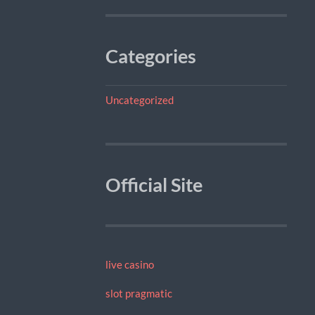
Categories
Uncategorized
Official Site
live casino
slot pragmatic