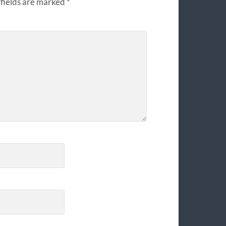
fields are marked
*