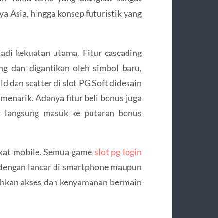
ya Asia, hingga konsep futuristik yang
jadi kekuatan utama. Fitur cascading
g dan digantikan oleh simbol baru,
dan scatter di slot PG Soft didesain
menarik. Adanya fitur beli bonus juga
n langsung masuk ke putaran bonus
gkat mobile. Semua game
slot pg login
 dengan lancar di smartphone maupun
ahkan akses dan kenyamanan bermain