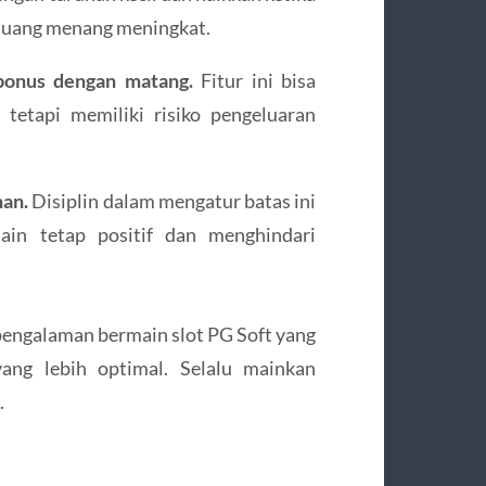
luang menang meningkat.
 bonus dengan matang.
Fitur ini bisa
tetapi memiliki risiko pengeluaran
han.
Disiplin dalam mengatur batas ini
n tetap positif dan menghindari
 pengalaman bermain slot PG Soft yang
ng lebih optimal. Selalu mainkan
.