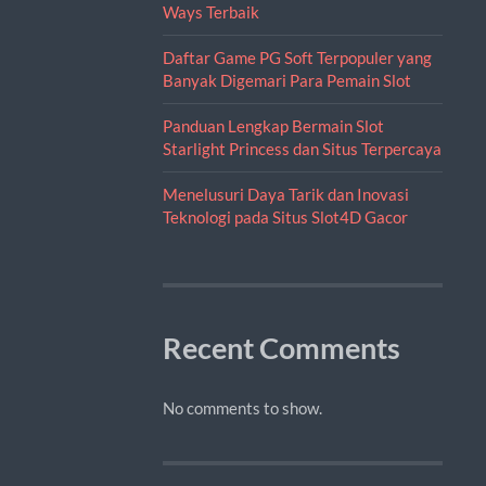
Ways Terbaik
Daftar Game PG Soft Terpopuler yang
Banyak Digemari Para Pemain Slot
Panduan Lengkap Bermain Slot
Starlight Princess dan Situs Terpercaya
Menelusuri Daya Tarik dan Inovasi
Teknologi pada Situs Slot4D Gacor
Recent Comments
No comments to show.