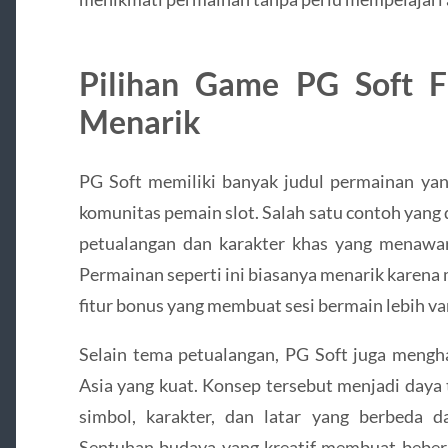
Pilihan Game PG Soft F
Menarik
PG Soft memiliki banyak judul permainan yan
komunitas pemain slot. Salah satu contoh yang
petualangan dan karakter khas yang menawa
Permainan seperti ini biasanya menarik karen
fitur bonus yang membuat sesi bermain lebih var
Selain tema petualangan, PG Soft juga meng
Asia yang kuat. Konsep tersebut menjadi daya 
simbol, karakter, dan latar yang berbeda 
Sentuhan budaya yang kreatif membuat bebera