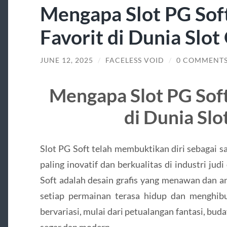
Mengapa Slot PG Sof
Favorit di Dunia Slot
JUNE 12, 2025
/
FACELESS VOID
/
0 COMMENT
Mengapa Slot PG Soft
di Dunia Slo
Slot PG Soft telah membuktikan diri sebagai 
paling inovatif dan berkualitas di industri jud
Soft adalah desain grafis yang menawan dan a
setiap permainan terasa hidup dan menghib
bervariasi, mulai dari petualangan fantasi, buda
segar dan modern.