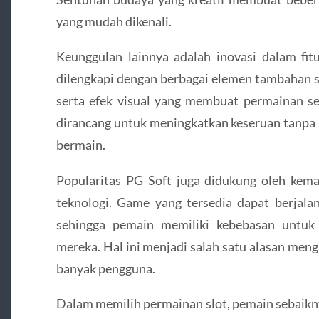
yang mudah dikenali.
Keunggulan lainnya adalah inovasi dalam fit
dilengkapi dengan berbagai elemen tambahan s
serta efek visual yang membuat permainan sema
dirancang untuk meningkatkan keseruan tanpa
bermain.
Popularitas PG Soft juga didukung oleh ke
teknologi. Game yang tersedia dapat berjala
sehingga pemain memiliki kebebasan untuk 
mereka. Hal ini menjadi salah satu alasan men
banyak pengguna.
Dalam memilih permainan slot, pemain sebaik