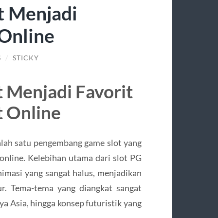
t Menjadi
 Online
S
/
STICKY
 Menjadi Favorit
t Online
salah satu pengembang game slot yang
i online. Kelebihan utama dari slot PG
nimasi yang sangat halus, menjadikan
ur. Tema-tema yang diangkat sangat
ya Asia, hingga konsep futuristik yang