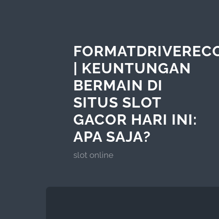
FORMATDRIVEREC
| KEUNTUNGAN
BERMAIN DI
SITUS SLOT
GACOR HARI INI:
APA SAJA?
slot online