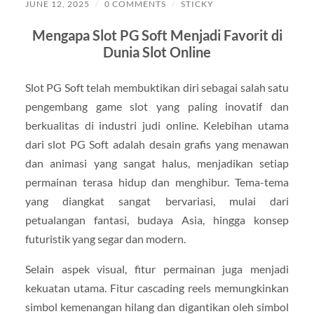
JUNE 12, 2025
/
0 COMMENTS
/
STICKY
Mengapa Slot PG Soft Menjadi Favorit di
Dunia Slot Online
Slot PG Soft telah membuktikan diri sebagai salah satu
pengembang game slot yang paling inovatif dan
berkualitas di industri judi online. Kelebihan utama
dari slot PG Soft adalah desain grafis yang menawan
dan animasi yang sangat halus, menjadikan setiap
permainan terasa hidup dan menghibur. Tema-tema
yang diangkat sangat bervariasi, mulai dari
petualangan fantasi, budaya Asia, hingga konsep
futuristik yang segar dan modern.
Selain aspek visual, fitur permainan juga menjadi
kekuatan utama. Fitur cascading reels memungkinkan
simbol kemenangan hilang dan digantikan oleh simbol