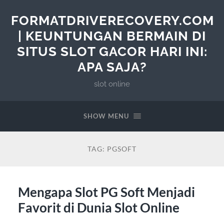
FORMATDRIVERECOVERY.COM
| KEUNTUNGAN BERMAIN DI
SITUS SLOT GACOR HARI INI:
APA SAJA?
slot online
SHOW MENU
TAG:
PGSOFT
Mengapa Slot PG Soft Menjadi
Favorit di Dunia Slot Online