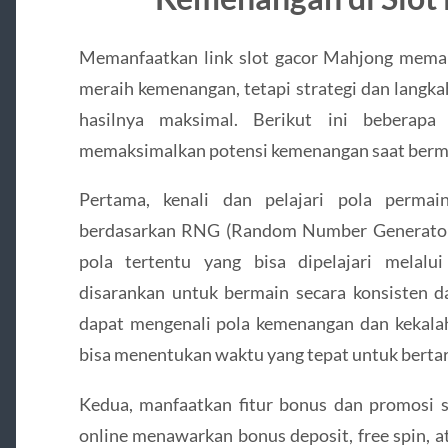
Memanfaatkan link slot gacor Mahjong mema
meraih kemenangan, tetapi strategi dan langka
hasilnya maksimal. Berikut ini beberapa
memaksimalkan potensi kemenangan saat bermai
Pertama, kenali dan pelajari pola permai
berdasarkan RNG (Random Number Generator),
pola tertentu yang bisa dipelajari melalu
disarankan untuk bermain secara konsisten d
dapat mengenali pola kemenangan dan kekal
bisa menentukan waktu yang tepat untuk bertaruh
Kedua, manfaatkan fitur bonus dan promosi s
online menawarkan bonus deposit, free spin, 