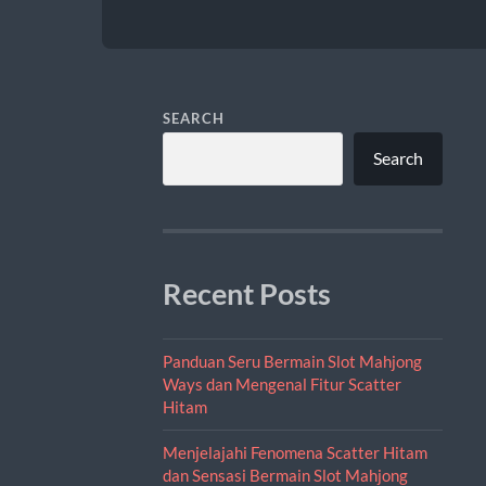
SEARCH
Search
Recent Posts
Panduan Seru Bermain Slot Mahjong
Ways dan Mengenal Fitur Scatter
Hitam
Menjelajahi Fenomena Scatter Hitam
dan Sensasi Bermain Slot Mahjong