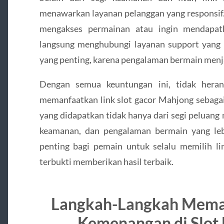
menawarkan layanan pelanggan yang responsif.
mengakses permainan atau ingin mendapatk
langsung menghubungi layanan support yang d
yang penting, karena pengalaman bermain menj
Dengan semua keuntungan ini, tidak hera
memanfaatkan link slot gacor Mahjong sebaga
yang didapatkan tidak hanya dari segi peluang
keamanan, dan pengalaman bermain yang leb
penting bagi pemain untuk selalu memilih li
terbukti memberikan hasil terbaik.
Langkah-Langkah Mema
Kemenangan di Slot