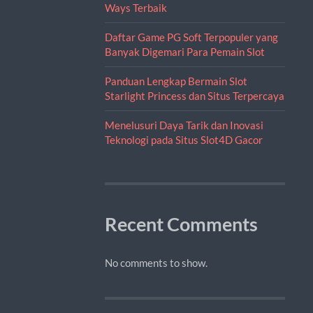
Ways Terbaik
Daftar Game PG Soft Terpopuler yang
Banyak Digemari Para Pemain Slot
Panduan Lengkap Bermain Slot
Starlight Princess dan Situs Terpercaya
Menelusuri Daya Tarik dan Inovasi
Teknologi pada Situs Slot4D Gacor
Recent Comments
No comments to show.