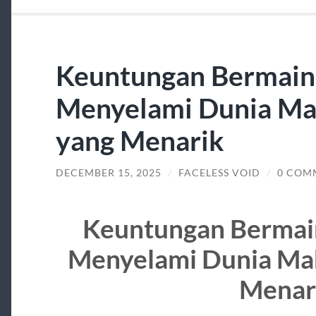
Keuntungan Bermain 
Menyelami Dunia Ma
yang Menarik
DECEMBER 15, 2025
/
FACELESS VOID
/
0 COM
Keuntungan Bermain
Menyelami Dunia Ma
Menar