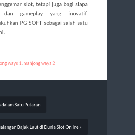
ggemar slot, tetapi juga bagi siapa
 dan gameplay yang inovatif.
kuhkan PG SOFT sebagai salah satu
ni.
ong ways 1
,
mahjong ways 2
 dalam Satu Putaran
ualangan Bajak Laut di Dunia Slot Online »