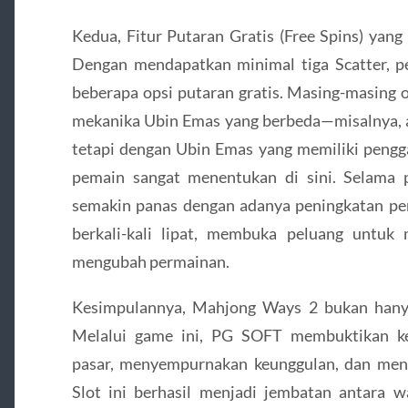
Kedua, Fitur Putaran Gratis (Free Spins) yan
Dengan mendapatkan minimal tiga Scatter, p
beberapa opsi putaran gratis. Masing-masing
mekanika Ubin Emas yang berbeda—misalnya, ad
tetapi dengan Ubin Emas yang memiliki penggan
pemain sangat menentukan di sini. Selama p
semakin panas dengan adanya peningkatan pe
berkali-kali lipat, membuka peluang untu
mengubah permainan.
Kesimpulannya, Mahjong Ways 2 bukan hanya
Melalui game ini, PG SOFT membuktikan 
pasar, menyempurnakan keunggulan, dan men
Slot ini berhasil menjadi jembatan antara 