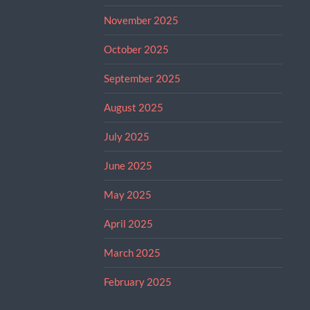
November 2025
October 2025
September 2025
August 2025
July 2025
June 2025
May 2025
April 2025
March 2025
February 2025