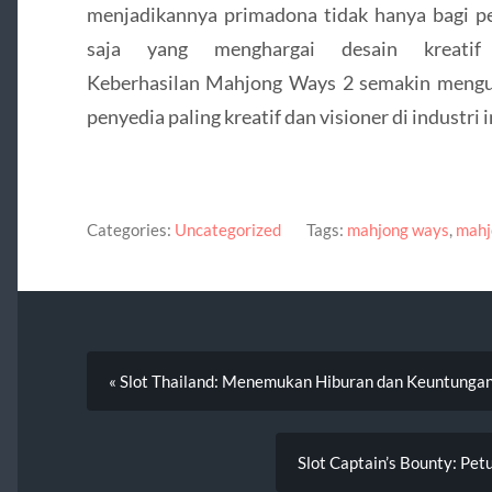
menjadikannya primadona tidak hanya bagi pen
saja yang menghargai desain kreatif
Keberhasilan Mahjong Ways 2 semakin mengu
penyedia paling kreatif dan visioner di industri i
Categories:
Uncategorized
Tags:
mahjong ways
,
mahj
« Slot Thailand: Menemukan Hiburan dan Keuntungan
Slot Captain’s Bounty: Pet