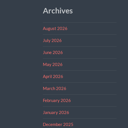
Archives
August 2026
July 2026
June 2026
May 2026
April 2026
March 2026
February 2026
January 2026
December 2025