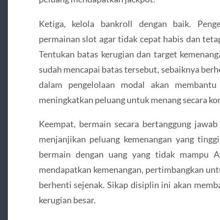
Ketiga, kelola bankroll dengan baik. Peng
permainan slot agar tidak cepat habis dan tet
Tentukan batas kerugian dan target kemenang
sudah mencapai batas tersebut, sebaiknya berhe
dalam pengelolaan modal akan membantu 
meningkatkan peluang untuk menang secara kon
Keempat, bermain secara bertanggung jawab d
menjanjikan peluang kemenangan yang tinggi,
bermain dengan uang yang tidak mampu An
mendapatkan kemenangan, pertimbangkan unt
berhenti sejenak. Sikap disiplin ini akan me
kerugian besar.