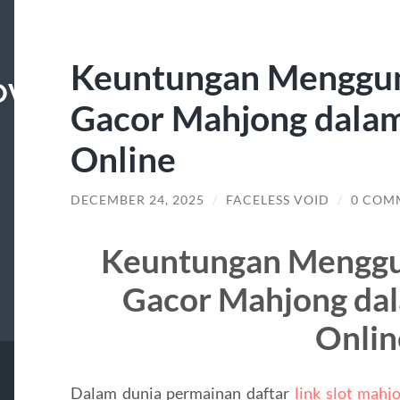
Keuntungan Menggun
OVERY.COM
Gacor Mahjong dala
Online
DECEMBER 24, 2025
/
FACELESS VOID
/
0 COM
Keuntungan Menggun
Gacor Mahjong da
Onlin
Dalam dunia permainan daftar
link slot mahj