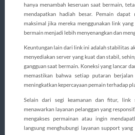
hanya menambah keseruan saat bermain, teta
mendapatkan hadiah besar. Pemain dapat me
maksimal jika mereka menggunakan link yang 
bermain menjadi lebih menyenangkan dan men
Keuntungan lain dari link ini adalah stabilitas a
menyediakan server yang kuat dan stabil, sehi
gangguan saat bermain. Koneksi yang lancar da
memastikan bahwa setiap putaran berjalan 
meningkatkan kepercayaan pemain terhadap pla
Selain dari segi keamanan dan fitur, link
menawarkan layanan pelanggan yang responsif.
mengakses permainan atau ingin mendapatk
langsung menghubungi layanan support yang d