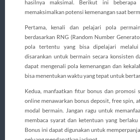
hasilnya maksimal. Berikut ini beberapa
memaksimalkan potensi kemenangan saat bermai
Pertama, kenali dan pelajari pola permai
berdasarkan RNG (Random Number Generator),
pola tertentu yang bisa dipelajari melalu
disarankan untuk bermain secara konsisten d
dapat mengenali pola kemenangan dan kekal
bisa menentukan waktu yang tepat untuk bertaruh
Kedua, manfaatkan fitur bonus dan promosi s
online menawarkan bonus deposit, free spin, 
modal bermain. Jangan ragu untuk memanfaat
membaca syarat dan ketentuan yang berlaku a
Bonus ini dapat digunakan untuk memperpanj
peluang mendapatkan jackpot.