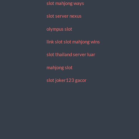
slot mahjong ways
slot server nexus
olympus slot
link slot slot mahjong wins
slot thailand server luar
mahjong slot
slot joker123 gacor