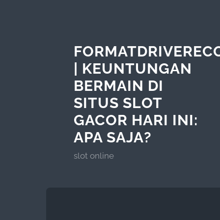
FORMATDRIVEREC
| KEUNTUNGAN
BERMAIN DI
SITUS SLOT
GACOR HARI INI:
APA SAJA?
slot online