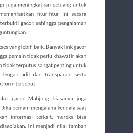
pi juga meningkatkan peluang untuk
manfaatkan fitur-fitur ini secara
terbukti gacor, sehingga pengalaman
guntungkan.
kses yang lebih baik. Banyak link gacor
ngga pemain tidak perlu khawatir akan
n tidak terputus sangat penting untuk
dengan adil dan transparan, serta
tform tersebut.
 slot gacor Mahjong biasanya juga
 Jika pemain mengalami kendala saat
an informasi terkait, mereka bisa
isediakan. Ini menjadi nilai tambah