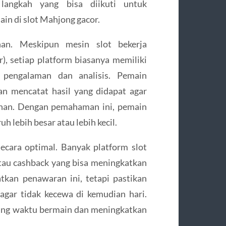
 langkah yang bisa diikuti untuk
n di slot Mahjong gacor.
nan. Meskipun mesin slot bekerja
 setiap platform biasanya memiliki
i pengalaman dan analisis. Pemain
an mencatat hasil yang didapat agar
ahan. Dengan pemahaman ini, pemain
 lebih besar atau lebih kecil.
ecara optimal. Banyak platform slot
atau cashback yang bisa meningkatkan
kan penawaran ini, tetapi pastikan
gar tidak kecewa di kemudian hari.
ang waktu bermain dan meningkatkan