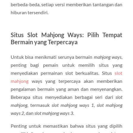
berbeda-beda, setiap versi memberikan tantangan dan
hiburan tersendiri.
Situs Slot Mahjong Ways: Pilih Tempat
Bermain yang Terpercaya
Untuk bisa menikmati serunya bermain
mahjong ways
,
penting bagi pemain untuk memilih situs yang
menyediakan permainan slot berkualitas. Situs
slot
mahjong
ways yang terpercaya akan memberikan
pengalaman bermain yang aman dan menyenangkan.
Beberapa situs menyediakan berbagai seri dari
slot
mahjong
, termasuk
slot mahjong ways 1
,
slot mahjong
ways 2
, dan
slot mahjong ways 3
.
Penting untuk memastikan bahwa situs yang dipilih