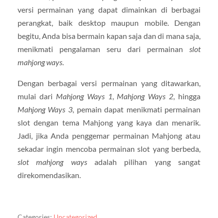
versi permainan yang dapat dimainkan di berbagai
perangkat, baik desktop maupun mobile. Dengan
begitu, Anda bisa bermain kapan saja dan di mana saja,
menikmati pengalaman seru dari permainan
slot
mahjong ways
.
Dengan berbagai versi permainan yang ditawarkan,
mulai dari
Mahjong Ways 1
,
Mahjong Ways 2
, hingga
Mahjong Ways 3
, pemain dapat menikmati permainan
slot dengan tema Mahjong yang kaya dan menarik.
Jadi, jika Anda penggemar permainan Mahjong atau
sekadar ingin mencoba permainan slot yang berbeda,
slot mahjong ways
adalah pilihan yang sangat
direkomendasikan.
Categories:
Uncategorized