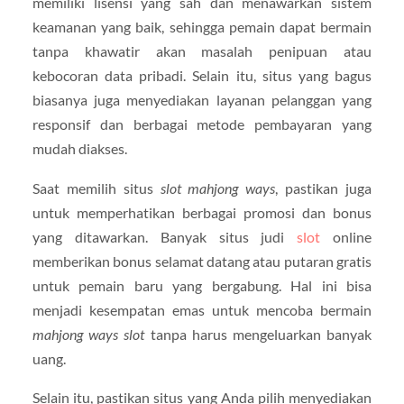
memiliki lisensi yang sah dan menawarkan sistem
keamanan yang baik, sehingga pemain dapat bermain
tanpa khawatir akan masalah penipuan atau
kebocoran data pribadi. Selain itu, situs yang bagus
biasanya juga menyediakan layanan pelanggan yang
responsif dan berbagai metode pembayaran yang
mudah diakses.
Saat memilih situs
slot mahjong ways
, pastikan juga
untuk memperhatikan berbagai promosi dan bonus
yang ditawarkan. Banyak situs judi
slot
online
memberikan bonus selamat datang atau putaran gratis
untuk pemain baru yang bergabung. Hal ini bisa
menjadi kesempatan emas untuk mencoba bermain
mahjong ways slot
tanpa harus mengeluarkan banyak
uang.
Selain itu, pastikan situs yang Anda pilih menyediakan