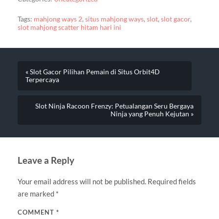
Tags:
mahjong ways 2
,
situs mahjong ways
,
slot
,
slot gacor
,
slot mahjong scatter hitam hari ini
« Slot Gacor Pilihan Pemain di Situs Orbit4D
Terpercaya
Slot Ninja Racoon Frenzy: Petualangan Seru Bergaya
Ninja yang Penuh Kejutan »
Leave a Reply
Your email address will not be published.
Required fields
are marked
*
COMMENT
*