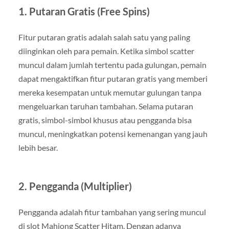
1. Putaran Gratis (Free Spins)
Fitur putaran gratis adalah salah satu yang paling
diinginkan oleh para pemain. Ketika simbol scatter
muncul dalam jumlah tertentu pada gulungan, pemain
dapat mengaktifkan fitur putaran gratis yang memberi
mereka kesempatan untuk memutar gulungan tanpa
mengeluarkan taruhan tambahan. Selama putaran
gratis, simbol-simbol khusus atau pengganda bisa
muncul, meningkatkan potensi kemenangan yang jauh
lebih besar.
2. Pengganda (Multiplier)
Pengganda adalah fitur tambahan yang sering muncul
di slot Mahjong Scatter Hitam. Dengan adanya