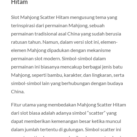
Hitam
Slot Mahjong Scatter Hitam mengusung tema yang
terinspirasi dari permainan Mahjong, sebuah
permainan tradisional asal China yang sudah berusia
ratusan tahun. Namun, dalam versi slot ini, elemen-
elemen Mahjong dipadukan dengan mekanisme
permainan slot modern. Simbol-simbol dalam
permainan ini biasanya mencakup berbagai jenis batu
Mahjong, seperti bambu, karakter, dan lingkaran, serta
simbol-simbol lain yang berhubungan dengan budaya
China.
Fitur utama yang membedakan Mahjong Scatter Hitam
dari slot biasa adalah adanya simbol “scatter” yang
dapat memberikan kemenangan besar ketika muncul
dalam jumlah tertentu di gulungan. Simbol scatter ini