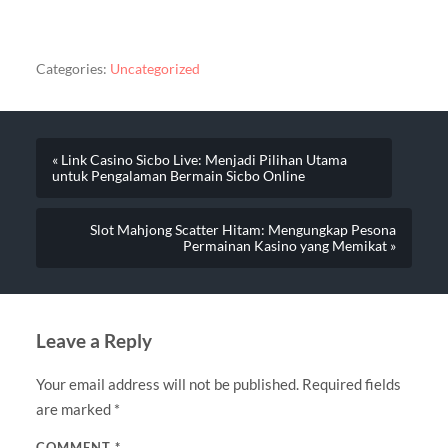
Categories:
Uncategorized
« Link Casino Sicbo Live: Menjadi Pilihan Utama
untuk Pengalaman Bermain Sicbo Online
Slot Mahjong Scatter Hitam: Mengungkap Pesona
Permainan Kasino yang Memikat »
Leave a Reply
Your email address will not be published.
Required fields
are marked
*
COMMENT
*