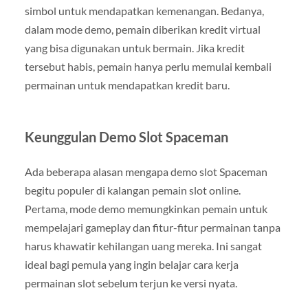
simbol untuk mendapatkan kemenangan. Bedanya,
dalam mode demo, pemain diberikan kredit virtual
yang bisa digunakan untuk bermain. Jika kredit
tersebut habis, pemain hanya perlu memulai kembali
permainan untuk mendapatkan kredit baru.
Keunggulan Demo Slot Spaceman
Ada beberapa alasan mengapa demo slot Spaceman
begitu populer di kalangan pemain slot online.
Pertama, mode demo memungkinkan pemain untuk
mempelajari gameplay dan fitur-fitur permainan tanpa
harus khawatir kehilangan uang mereka. Ini sangat
ideal bagi pemula yang ingin belajar cara kerja
permainan slot sebelum terjun ke versi nyata.