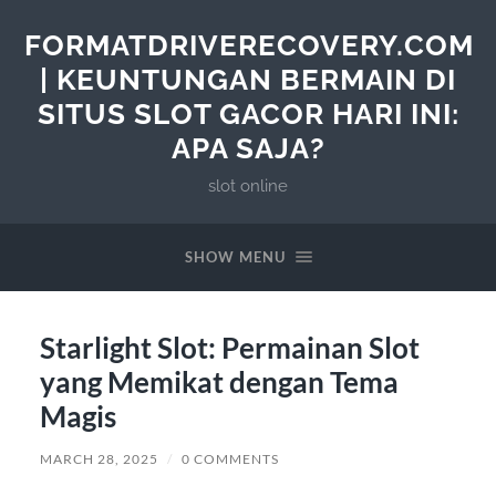
FORMATDRIVERECOVERY.COM
| KEUNTUNGAN BERMAIN DI
SITUS SLOT GACOR HARI INI:
APA SAJA?
slot online
SHOW MENU
Starlight Slot: Permainan Slot
yang Memikat dengan Tema
Magis
MARCH 28, 2025
/
0 COMMENTS