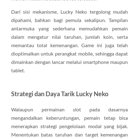
Dari sisi mekanisme, Lucky Neko tergolong mudah
dipahami, bahkan bagi pemula sekalipun. Tampilan
antarmuka yang sederhana memudahkan pemain
dalam mengatur nilai taruhan, jumlah koin, serta
memantau total kemenangan. Game ini juga telah
dioptimalkan untuk perangkat mobile, sehingga dapat
dimainkan dengan lancar melalui smartphone maupun
tablet.
Strategi dan Daya Tarik Lucky Neko
Walaupun permainan slot pada dasarnya
mengandalkan keberuntungan, pemain tetap bisa
menerapkan strategi pengelolaan modal yang bijak.
Menentukan batas taruhan dan target kemenangan