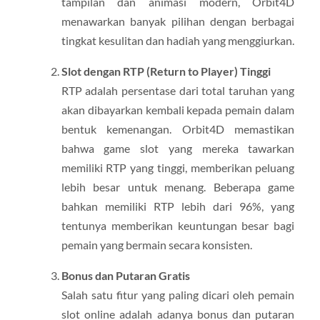
tampilan dan animasi modern, Orbit4D
menawarkan banyak pilihan dengan berbagai
tingkat kesulitan dan hadiah yang menggiurkan.
Slot dengan RTP (Return to Player) Tinggi
RTP adalah persentase dari total taruhan yang
akan dibayarkan kembali kepada pemain dalam
bentuk kemenangan. Orbit4D memastikan
bahwa game slot yang mereka tawarkan
memiliki RTP yang tinggi, memberikan peluang
lebih besar untuk menang. Beberapa game
bahkan memiliki RTP lebih dari 96%, yang
tentunya memberikan keuntungan besar bagi
pemain yang bermain secara konsisten.
Bonus dan Putaran Gratis
Salah satu fitur yang paling dicari oleh pemain
slot online adalah adanya bonus dan putaran