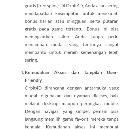
gratis (free spins). Di Orbit4D, Anda akan sering
mendapatkan kesempatan untuk menikmati
bonus harian atau mingguan, serta putaran
gratis pada game tertentu. Bonus ini bisa
meningkatkan saldo Anda tanpa perlu
menambah modal, yang tentunya sangat
membantu untuk meraih kemenangan lebih
sering.
Kemudahan Akses dan Tampilan User-
Friendly
Orbit4D dirancang dengan antarmuka yang
mudah digunakan dan nyaman diakses, baik
melalui desktop maupun perangkat mobile.
Dengan navigasi yang simpel, pemain bisa
langsung memilih game favorit mereka tanpa
kendala. Kemudahan akses ini membuat