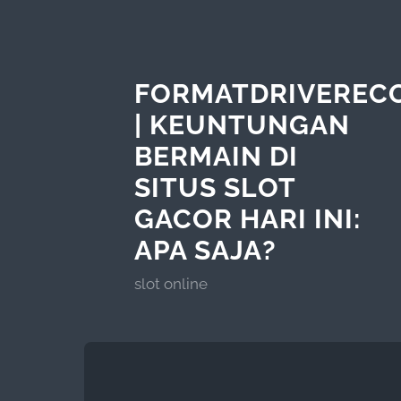
FORMATDRIVEREC
| KEUNTUNGAN
BERMAIN DI
SITUS SLOT
GACOR HARI INI:
APA SAJA?
slot online