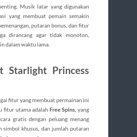
 penting. Musik latar yang digunakan
asi yang membuat pemain semakin
kemenangan, putaran bonus, dan fitur
ga dirancang agar tidak monoton,
in dalam waktu lama.
t Starlight Princess
gai fitur yang membuat permainan ini
tu fitur utama adalah
Free Spins
, yang
ara gratis dengan peluang menang
leh simbol khusus, dan jumlah putaran