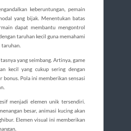
ngandalkan keberuntungan, pemain
modal yang bijak. Menentukan batas
ermain dapat membantu mengontrol
 dengan taruhan kecil guna memahami
 taruhan.
litasnya yang seimbang. Artinya, game
an kecil yang cukup sering dengan
r bonus. Pola ini memberikan sensasi
n.
esif menjadi elemen unik tersendiri.
menangan besar, animasi kucing akan
hibur. Elemen visual ini memberikan
nangan.