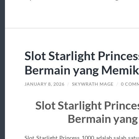
Slot Starlight Prince
Bermain yang Memik
JANUARY 8, 2026
/
SKYWRATH MAGE
/
0 COM
Slot Starlight Princ
Bermain yang
Slot Starlight Princess 1000 adalah salah sat