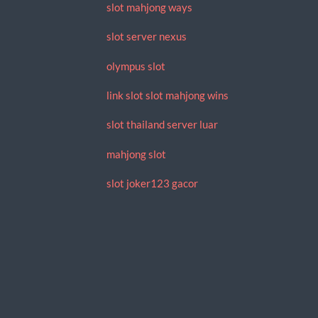
slot mahjong ways
slot server nexus
olympus slot
link slot slot mahjong wins
slot thailand server luar
mahjong slot
slot joker123 gacor