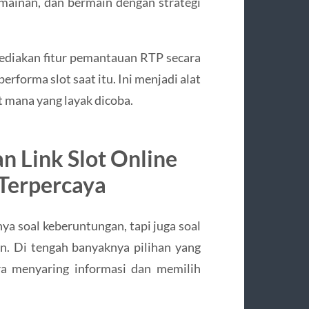
mainan, dan bermain dengan strategi
yediakan fitur pemantauan RTP secara
rforma slot saat itu. Ini menjadi alat
t mana yang layak dicoba.
 Link Slot Online
 Terpercaya
nya soal keberuntungan, tapi juga soal
n. Di tengah banyaknya pilihan yang
ra menyaring informasi dan memilih