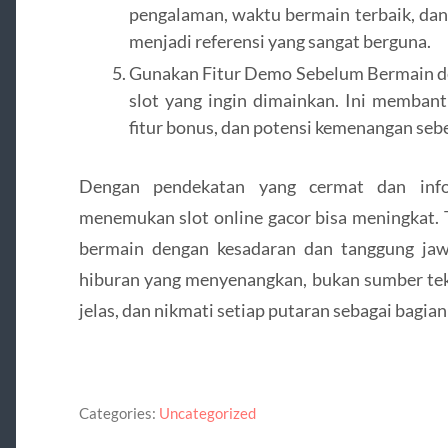
pengalaman, waktu bermain terbaik, dan l
menjadi referensi yang sangat berguna.
Gunakan Fitur Demo Sebelum Bermain de
slot yang ingin dimainkan. Ini memba
fitur bonus, dan potensi kemenangan se
Dengan pendekatan yang cermat dan info
menemukan slot online gacor bisa meningkat. T
bermain dengan kesadaran dan tanggung jaw
hiburan yang menyenangkan, bukan sumber tek
jelas, dan nikmati setiap putaran sebagai bagia
Categories:
Uncategorized