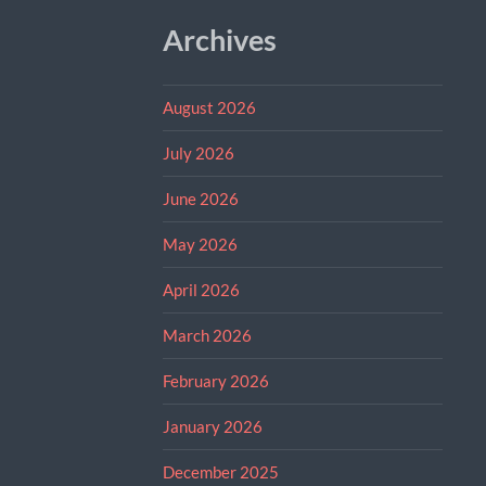
Archives
August 2026
July 2026
June 2026
May 2026
April 2026
March 2026
February 2026
January 2026
December 2025