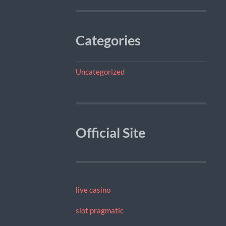
Categories
Uncategorized
Official Site
live casino
slot pragmatic