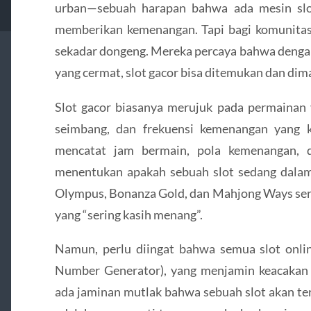
urban—sebuah harapan bahwa ada mesin slot
memberikan kemenangan. Tapi bagi komunitas 
sekadar dongeng. Mereka percaya bahwa dengan
yang cermat, slot gacor bisa ditemukan dan dim
Slot gacor biasanya merujuk pada permainan y
seimbang, dan frekuensi kemenangan yang 
mencatat jam bermain, pola kemenangan, d
menentukan apakah sebuah slot sedang dalam k
Olympus, Bonanza Gold, dan Mahjong Ways seri
yang “sering kasih menang”.
Namun, perlu diingat bahwa semua slot onl
Number Generator), yang menjamin keacakan d
ada jaminan mutlak bahwa sebuah slot akan ter