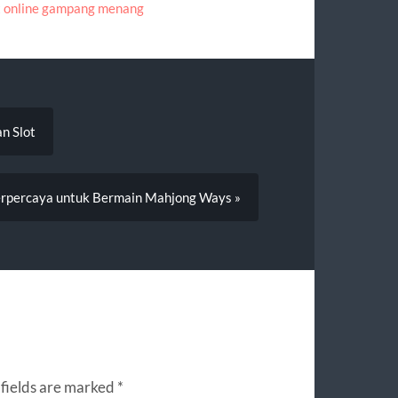
t online gampang menang
n Slot
Terpercaya untuk Bermain Mahjong Ways »
fields are marked
*