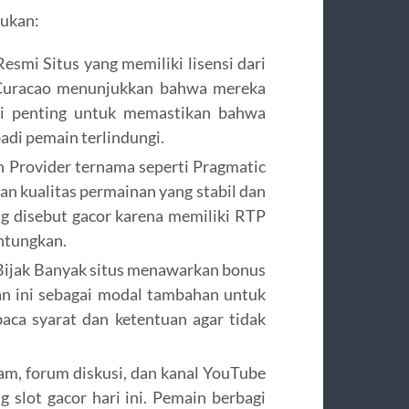
kukan:
Resmi Situs yang memiliki lisensi dari
Curacao menunjukkan bahwa mereka
Ini penting untuk memastikan bahwa
adi pemain terlindungi.
n Provider ternama seperti Pragmatic
an kualitas permainan yang stabil dan
ring disebut gacor karena memiliki RTP
ntungkan.
ijak Banyak situs menawarkan bonus
kan ini sebagai modal tambahan untuk
aca syarat dan ketentuan agar tidak
am, forum diskusi, dan kanal YouTube
 slot gacor hari ini. Pemain berbagi