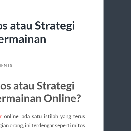
os atau Strategi
Permainan
MENTS
tos atau Strategi
ermainan Online?
r
online, ada satu istilah yang terus
gian orang, ini terdengar seperti mitos