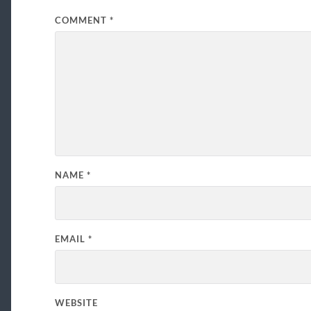
COMMENT
*
NAME
*
EMAIL
*
WEBSITE