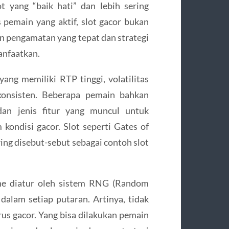
 yang “baik hati” dan lebih sering
pemain yang aktif, slot gacor bukan
 pengamatan yang tepat dan strategi
anfaatkan.
ang memiliki RTP tinggi, volatilitas
konsisten. Beberapa pemain bahkan
an jenis fitur yang muncul untuk
ondisi gacor. Slot seperti Gates of
ng disebut-sebut sebagai contoh slot
ine diatur oleh sistem RNG (Random
alam setiap putaran. Artinya, tidak
us gacor. Yang bisa dilakukan pemain