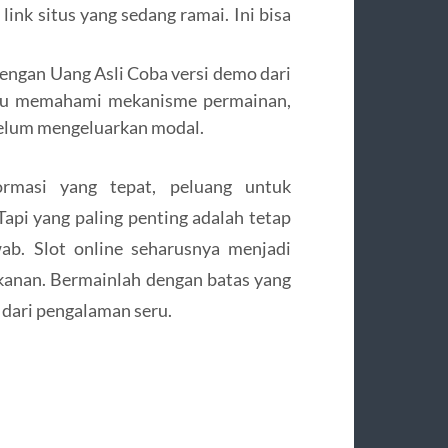
ink situs yang sedang ramai. Ini bisa
ngan Uang Asli Coba versi demo dari
ntu memahami mekanisme permainan,
belum mengeluarkan modal.
rmasi yang tepat, peluang untuk
api yang paling penting adalah tetap
ab. Slot online seharusnya menjadi
anan. Bermainlah dengan batas yang
n dari pengalaman seru.