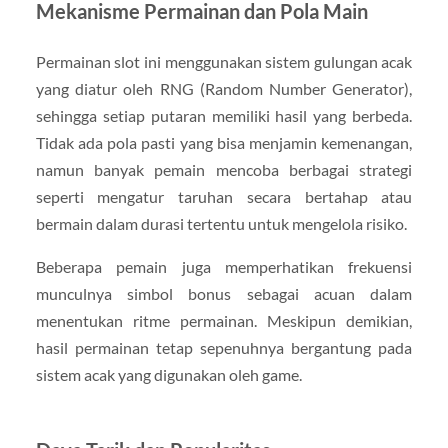
Mekanisme Permainan dan Pola Main
Permainan slot ini menggunakan sistem gulungan acak
yang diatur oleh RNG (Random Number Generator),
sehingga setiap putaran memiliki hasil yang berbeda.
Tidak ada pola pasti yang bisa menjamin kemenangan,
namun banyak pemain mencoba berbagai strategi
seperti mengatur taruhan secara bertahap atau
bermain dalam durasi tertentu untuk mengelola risiko.
Beberapa pemain juga memperhatikan frekuensi
munculnya simbol bonus sebagai acuan dalam
menentukan ritme permainan. Meskipun demikian,
hasil permainan tetap sepenuhnya bergantung pada
sistem acak yang digunakan oleh game.