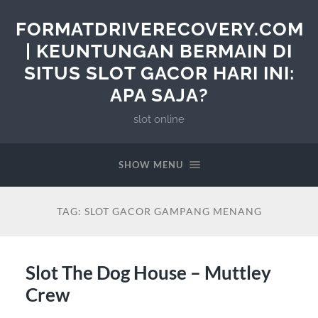
FORMATDRIVERECOVERY.COM
| KEUNTUNGAN BERMAIN DI
SITUS SLOT GACOR HARI INI:
APA SAJA?
slot online
SHOW MENU
TAG:
SLOT GACOR GAMPANG MENANG
Slot The Dog House – Muttley
Crew