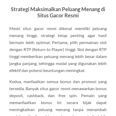
Strategi Maksimalkan Peluang Menang di
Situs Gacor Resmi
Meski situs gacor resmi dikenal memiliki peluang
menang tinggi, strategi tetap penting agar hasil
bermain lebih optimal. Pertama, pilih permainan slot
dengan RTP (Return to Player) tinggi. Slot dengan RTP
tinggi memberikan peluang menang lebih besar dalam
jangka panjang, sehingga modal yang digunakan lebih
efektif dan potensi keuntungan meningkat.
Kedua, manfaatkan semua bonus dan promosi yang
tersedia. Banyak situs gacor resmi menawarkan bonus
deposit, cashback, dan free spin. Pemain yang
memanfaatkan bonus ini secara bijak dapat
meningkatkan peluang menang tanpa menambah