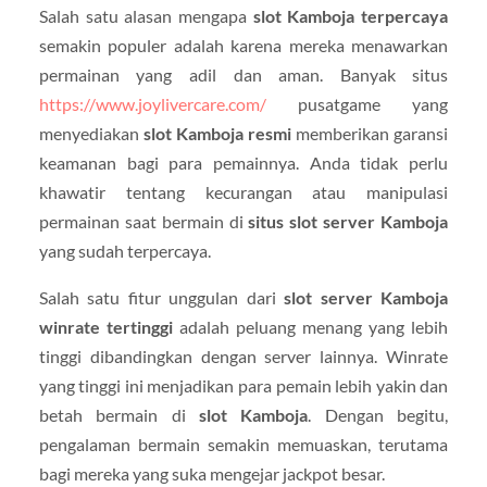
Salah satu alasan mengapa
slot Kamboja terpercaya
semakin populer adalah karena mereka menawarkan
permainan yang adil dan aman. Banyak situs
https://www.joylivercare.com/
pusatgame yang
menyediakan
slot Kamboja resmi
memberikan garansi
keamanan bagi para pemainnya. Anda tidak perlu
khawatir tentang kecurangan atau manipulasi
permainan saat bermain di
situs slot server Kamboja
yang sudah terpercaya.
Salah satu fitur unggulan dari
slot server Kamboja
winrate tertinggi
adalah peluang menang yang lebih
tinggi dibandingkan dengan server lainnya. Winrate
yang tinggi ini menjadikan para pemain lebih yakin dan
betah bermain di
slot Kamboja
. Dengan begitu,
pengalaman bermain semakin memuaskan, terutama
bagi mereka yang suka mengejar jackpot besar.