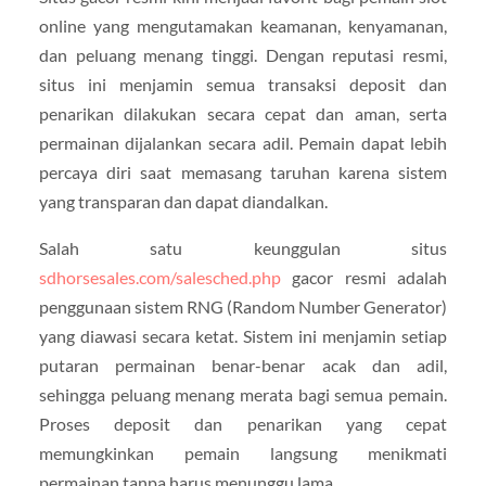
online yang mengutamakan keamanan, kenyamanan,
dan peluang menang tinggi. Dengan reputasi resmi,
situs ini menjamin semua transaksi deposit dan
penarikan dilakukan secara cepat dan aman, serta
permainan dijalankan secara adil. Pemain dapat lebih
percaya diri saat memasang taruhan karena sistem
yang transparan dan dapat diandalkan.
Salah satu keunggulan situs
sdhorsesales.com/salesched.php
gacor resmi adalah
penggunaan sistem RNG (Random Number Generator)
yang diawasi secara ketat. Sistem ini menjamin setiap
putaran permainan benar-benar acak dan adil,
sehingga peluang menang merata bagi semua pemain.
Proses deposit dan penarikan yang cepat
memungkinkan pemain langsung menikmati
permainan tanpa harus menunggu lama.