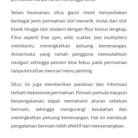
Selain keamanan, situs gacor resmi menyediakan
berbagai jenis permainan slot menarik, mulai dari slot
klasik hingga slot modern dengan fitur bonus lengkap.
Fitur seperti free spin, wild, scatter, dan multipliers
membantu meningkatkan peluang kemenangan.
Antarmuka yang ramah pengguna memudahkan
navigasi sehingga pemain bisa fokus pada permainan
tanpa kesulitan mencari menu penting.
Situs ini juga memberikan panduan dan informasi
terkait mekanisme permainan. Pemain pemula maupun
berpengalaman dapat memahami aturan sebelum
bermain, sehingga mengurangi kesalahan dan
meningkatkan peluang kemenangan. Hal ini membuat
pengalaman bermain lebih efektif dan menyenangkan.