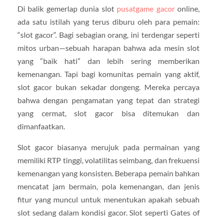
Di balik gemerlap dunia slot
pusatgame gacor
online,
ada satu istilah yang terus diburu oleh para pemain:
“slot gacor”. Bagi sebagian orang, ini terdengar seperti
mitos urban—sebuah harapan bahwa ada mesin slot
yang “baik hati” dan lebih sering memberikan
kemenangan. Tapi bagi komunitas pemain yang aktif,
slot gacor bukan sekadar dongeng. Mereka percaya
bahwa dengan pengamatan yang tepat dan strategi
yang cermat, slot gacor bisa ditemukan dan
dimanfaatkan.
Slot gacor biasanya merujuk pada permainan yang
memiliki RTP tinggi, volatilitas seimbang, dan frekuensi
kemenangan yang konsisten. Beberapa pemain bahkan
mencatat jam bermain, pola kemenangan, dan jenis
fitur yang muncul untuk menentukan apakah sebuah
slot sedang dalam kondisi gacor. Slot seperti Gates of