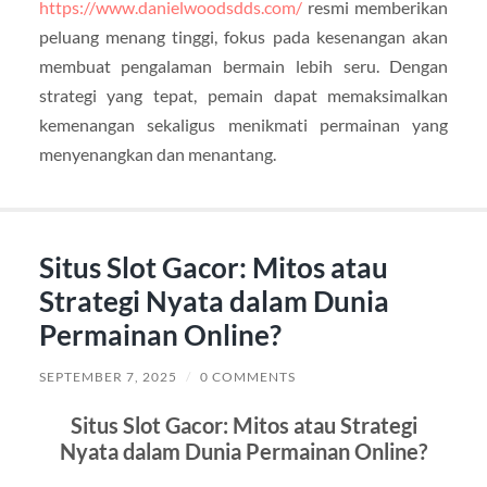
https://www.danielwoodsdds.com/
resmi memberikan
peluang menang tinggi, fokus pada kesenangan akan
membuat pengalaman bermain lebih seru. Dengan
strategi yang tepat, pemain dapat memaksimalkan
kemenangan sekaligus menikmati permainan yang
menyenangkan dan menantang.
Situs Slot Gacor: Mitos atau
Strategi Nyata dalam Dunia
Permainan Online?
SEPTEMBER 7, 2025
/
0 COMMENTS
Situs Slot Gacor: Mitos atau Strategi
Nyata dalam Dunia Permainan Online?