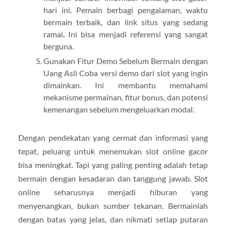
hari ini. Pemain berbagi pengalaman, waktu
bermain terbaik, dan link situs yang sedang
ramai. Ini bisa menjadi referensi yang sangat
berguna.
Gunakan Fitur Demo Sebelum Bermain dengan
Uang Asli Coba versi demo dari slot yang ingin
dimainkan. Ini membantu memahami
mekanisme permainan, fitur bonus, dan potensi
kemenangan sebelum mengeluarkan modal.
Dengan pendekatan yang cermat dan informasi yang
tepat, peluang untuk menemukan slot online gacor
bisa meningkat. Tapi yang paling penting adalah tetap
bermain dengan kesadaran dan tanggung jawab. Slot
online seharusnya menjadi hiburan yang
menyenangkan, bukan sumber tekanan. Bermainlah
dengan batas yang jelas, dan nikmati setiap putaran