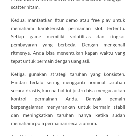
scatter hitam.
Kedua, manfaatkan fitur demo atau free play untuk
memahami karakteristik permainan slot tertentu.
Setiap game memiliki volatilitas dan tingkat
pembayaran yang berbeda. Dengan mengenali
ritmenya, Anda bisa menentukan kapan waktu yang
tepat untuk bermain dengan uang asli.
Ketiga, gunakan strategi taruhan yang konsisten.
Hindari terlalu sering mengganti nominal taruhan
secara drastis, karena hal ini justru bisa mengacaukan
kontrol permainan Anda. Banyak pemain
berpengalaman menyarankan untuk bermain stabil
dan meningkatkan taruhan hanya ketika sudah
memahami pola permainan secara umum.