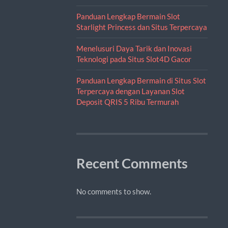
Panduan Lengkap Bermain Slot
Starlight Princess dan Situs Terpercaya
Menelusuri Daya Tarik dan Inovasi
Teknologi pada Situs Slot4D Gacor
Panduan Lengkap Bermain di Situs Slot
Terpercaya dengan Layanan Slot
Deposit QRIS 5 Ribu Termurah
Recent Comments
No comments to show.