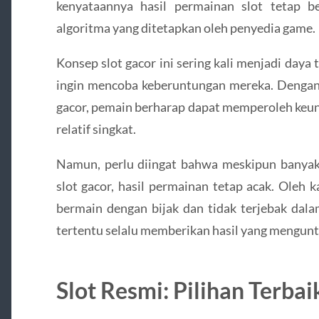
kenyataannya hasil permainan slot tetap 
algoritma yang ditetapkan oleh penyedia game.
Konsep slot gacor ini sering kali menjadi daya 
ingin mencoba keberuntungan mereka. Dengan 
gacor, pemain berharap dapat memperoleh keun
relatif singkat.
Namun, perlu diingat bahwa meskipun bany
slot gacor, hasil permainan tetap acak. Oleh 
bermain dengan bijak dan tidak terjebak dal
tertentu selalu memberikan hasil yang mengun
Slot Resmi: Pilihan Terba