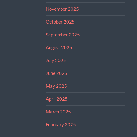
November 2025
October 2025
September 2025
August 2025
July 2025
June 2025
May 2025
April 2025
March 2025
February 2025