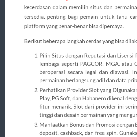
kecerdasan dalam memilih situs dan permaina
tersedia, penting bagi pemain untuk tahu ca
platform yang benar-benar bisa dipercaya.
Berikut beberapa langkah cerdas yang bisa dila
Pilih Situs dengan Reputasi dan Lisensi 
lembaga seperti PAGCOR, MGA, atau 
beroperasi secara legal dan diawasi. 
permainan berlangsung adil dan data prib
Perhatikan Provider Slot yang Digunaka
Play, PG Soft, dan Habanero dikenal deng
fitur menarik. Slot dari provider ini se
tinggi dan desain permainan yang mengu
Manfaatkan Bonus dan Promosi dengan B
deposit, cashback, dan free spin. Guna