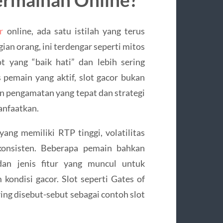
r
online, ada satu istilah yang terus
gian orang, ini terdengar seperti mitos
 yang “baik hati” dan lebih sering
pemain yang aktif, slot gacor bukan
 pengamatan yang tepat dan strategi
anfaatkan.
ang memiliki RTP tinggi, volatilitas
konsisten. Beberapa pemain bahkan
an jenis fitur yang muncul untuk
ondisi gacor. Slot seperti Gates of
ng disebut-sebut sebagai contoh slot