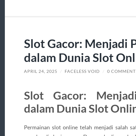
Slot Gacor: Menjadi 
dalam Dunia Slot Onl
APRIL 24, 2025
/
FACELESS VOID
/
0 COMMENT
Slot Gacor: Menjad
dalam Dunia Slot Onli
Permainan slot online telah menjadi salah s