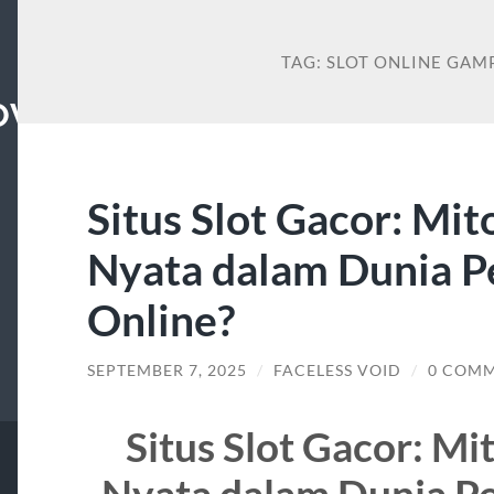
TAG:
SLOT ONLINE GA
OVERY.COM
Situs Slot Gacor: Mit
Nyata dalam Dunia 
Online?
SEPTEMBER 7, 2025
/
FACELESS VOID
/
0 COM
Situs Slot Gacor: Mi
Nyata dalam Dunia P