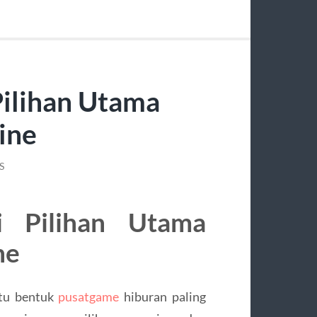
Pilihan Utama
ine
S
i Pilihan Utama
ne
atu bentuk
pusatgame
hiburan paling