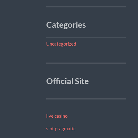
Categories
Uncategorized
Official Site
live casino
slot pragmatic