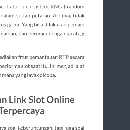
ine diatur oleh sistem RNG (Random
alam setiap putaran. Artinya, tidak
us gacor. Yang bisa dilakukan pemain
mainan, dan bermain dengan strategi
yediakan fitur pemantauan RTP secara
rforma slot saat itu. Ini menjadi alat
t mana yang layak dicoba.
 Link Slot Online
 Terpercaya
nya soal keberuntungan, tapi juga soal