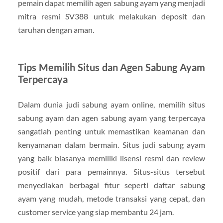
pemain dapat memilih agen sabung ayam yang menjadi
mitra resmi SV388 untuk melakukan deposit dan
taruhan dengan aman.
Tips Memilih Situs dan Agen Sabung Ayam
Terpercaya
Dalam dunia judi sabung ayam online, memilih situs
sabung ayam dan agen sabung ayam yang terpercaya
sangatlah penting untuk memastikan keamanan dan
kenyamanan dalam bermain. Situs judi sabung ayam
yang baik biasanya memiliki lisensi resmi dan review
positif dari para pemainnya. Situs-situs tersebut
menyediakan berbagai fitur seperti daftar sabung
ayam yang mudah, metode transaksi yang cepat, dan
customer service yang siap membantu 24 jam.