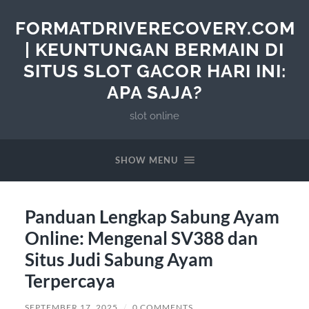
FORMATDRIVERECOVERY.COM
| KEUNTUNGAN BERMAIN DI
SITUS SLOT GACOR HARI INI:
APA SAJA?
slot online
SHOW MENU
Panduan Lengkap Sabung Ayam
Online: Mengenal SV388 dan
Situs Judi Sabung Ayam
Terpercaya
SEPTEMBER 17, 2025
/
0 COMMENTS