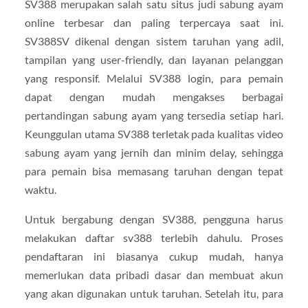
SV388 merupakan salah satu situs judi sabung ayam
online terbesar dan paling terpercaya saat ini.
SV388SV dikenal dengan sistem taruhan yang adil,
tampilan yang user-friendly, dan layanan pelanggan
yang responsif. Melalui SV388 login, para pemain
dapat dengan mudah mengakses berbagai
pertandingan sabung ayam yang tersedia setiap hari.
Keunggulan utama SV388 terletak pada kualitas video
sabung ayam yang jernih dan minim delay, sehingga
para pemain bisa memasang taruhan dengan tepat
waktu.
Untuk bergabung dengan SV388, pengguna harus
melakukan daftar sv388 terlebih dahulu. Proses
pendaftaran ini biasanya cukup mudah, hanya
memerlukan data pribadi dasar dan membuat akun
yang akan digunakan untuk taruhan. Setelah itu, para