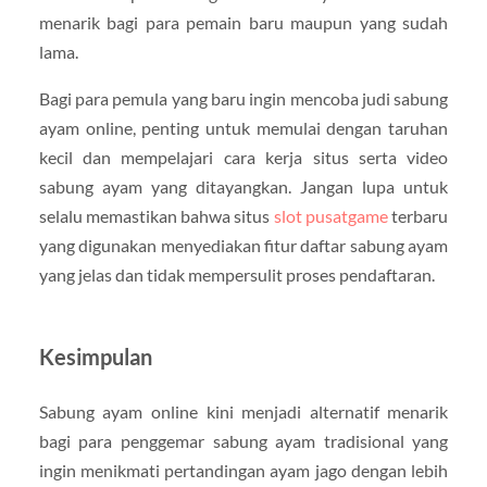
menarik bagi para pemain baru maupun yang sudah
lama.
Bagi para pemula yang baru ingin mencoba judi sabung
ayam online, penting untuk memulai dengan taruhan
kecil dan mempelajari cara kerja situs serta video
sabung ayam yang ditayangkan. Jangan lupa untuk
selalu memastikan bahwa situs
slot pusatgame
terbaru
yang digunakan menyediakan fitur daftar sabung ayam
yang jelas dan tidak mempersulit proses pendaftaran.
Kesimpulan
Sabung ayam online kini menjadi alternatif menarik
bagi para penggemar sabung ayam tradisional yang
ingin menikmati pertandingan ayam jago dengan lebih