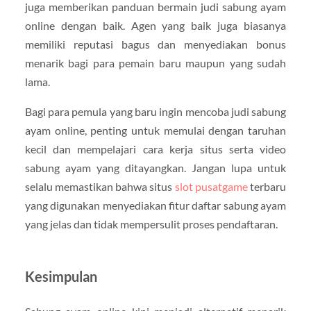
juga memberikan panduan bermain judi sabung ayam
online dengan baik. Agen yang baik juga biasanya
memiliki reputasi bagus dan menyediakan bonus
menarik bagi para pemain baru maupun yang sudah
lama.
Bagi para pemula yang baru ingin mencoba judi sabung
ayam online, penting untuk memulai dengan taruhan
kecil dan mempelajari cara kerja situs serta video
sabung ayam yang ditayangkan. Jangan lupa untuk
selalu memastikan bahwa situs
slot pusatgame
terbaru
yang digunakan menyediakan fitur daftar sabung ayam
yang jelas dan tidak mempersulit proses pendaftaran.
Kesimpulan