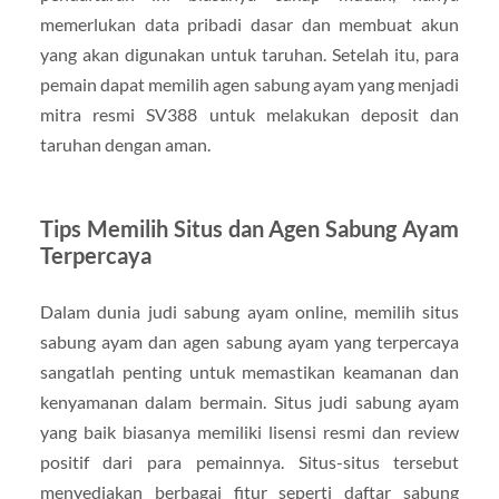
memerlukan data pribadi dasar dan membuat akun
yang akan digunakan untuk taruhan. Setelah itu, para
pemain dapat memilih agen sabung ayam yang menjadi
mitra resmi SV388 untuk melakukan deposit dan
taruhan dengan aman.
Tips Memilih Situs dan Agen Sabung Ayam
Terpercaya
Dalam dunia judi sabung ayam online, memilih situs
sabung ayam dan agen sabung ayam yang terpercaya
sangatlah penting untuk memastikan keamanan dan
kenyamanan dalam bermain. Situs judi sabung ayam
yang baik biasanya memiliki lisensi resmi dan review
positif dari para pemainnya. Situs-situs tersebut
menyediakan berbagai fitur seperti daftar sabung