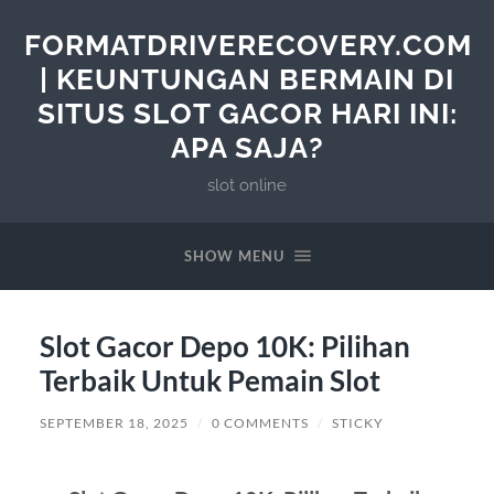
FORMATDRIVERECOVERY.COM
| KEUNTUNGAN BERMAIN DI
SITUS SLOT GACOR HARI INI:
APA SAJA?
slot online
SHOW MENU
Slot Gacor Depo 10K: Pilihan
Terbaik Untuk Pemain Slot
SEPTEMBER 18, 2025
/
0 COMMENTS
/
STICKY