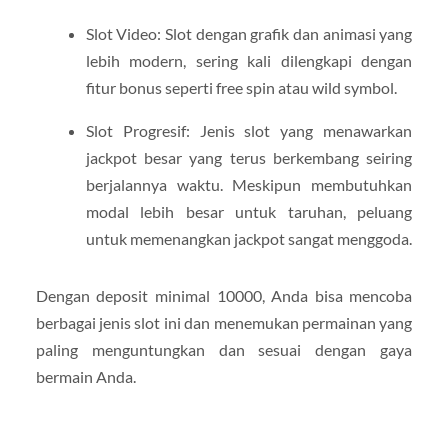
Slot Video: Slot dengan grafik dan animasi yang
lebih modern, sering kali dilengkapi dengan
fitur bonus seperti free spin atau wild symbol.
Slot Progresif: Jenis slot yang menawarkan
jackpot besar yang terus berkembang seiring
berjalannya waktu. Meskipun membutuhkan
modal lebih besar untuk taruhan, peluang
untuk memenangkan jackpot sangat menggoda.
Dengan deposit minimal 10000, Anda bisa mencoba
berbagai jenis slot ini dan menemukan permainan yang
paling menguntungkan dan sesuai dengan gaya
bermain Anda.