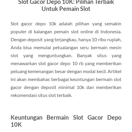
Slot Gacor Depo 10K: Pilihan Terbaik
Untuk Pemain Slot
Slot gacor depo 10k adalah pilihan yang semakin
populer di kalangan pemain slot online di Indonesia.
Dengan deposit yang terjangkau, hanya 10 ribu rupiah,
Anda bisa memulai petualangan seru bermain mesin
slot yang menguntungkan. Banyak situs yang
menawarkan slot gacor depo 10 rb yang memberikan
peluang kemenangan besar dengan modal kecil. Artikel
ini akan membahas berbagai keuntungan bermain slot
gacor dengan deposit minimal 10k dan memberikan
rekomendasi situs slot terbaik.
Keuntungan Bermain Slot Gacor Depo
10K