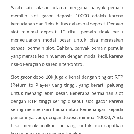
Salah satu alasan utama mengapa banyak pemain
memilih slot gacor deposit 10000 adalah karena
kemudahan dan fleksibilitas dalam hal deposit. Dengan
slot minimal deposit 10 ribu, pemain tidak perlu
mengeluarkan modal besar untuk bisa merasakan
sensasi bermain slot. Bahkan, banyak pemain pemula
yang merasa lebih nyaman dengan modal kecil, karena
risiko kerugian bisa lebih terkontrol.
Slot gacor depo 10k juga dikenal dengan tingkat RTP
(Return to Player) yang tinggi, yang berarti peluang
untuk menang lebih besar. Beberapa permainan slot
dengan RTP tinggi sering disebut slot gacor karena
sering memberikan hadiah atau kemenangan kepada
pemainnya. Jadi, dengan deposit minimal 10000, Anda
bisa memaksimalkan peluang untuk mendapatkan
kemenangan yang menguntungkan.