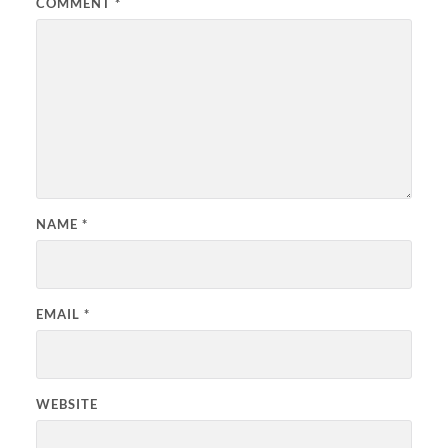
COMMENT
*
NAME
*
EMAIL
*
WEBSITE