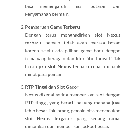
bisa memengaruhi hasil putaran dan
kenyamanan bermain.
Pembaruan Game Terbaru
Dengan terus menghadirkan
slot Nexus
terbaru
, pemain tidak akan merasa bosan
karena selalu ada pilihan game baru dengan
tema yang beragam dan fitur-fitur inovatif. Tak
heran jika
slot Nexus terbaru
cepat menarik
minat para pemain.
RTP Tinggi dan Slot Gacor
Nexus dikenal sering memberikan slot dengan
RTP tinggi, yang berarti peluang menang juga
lebih besar. Tak jarang, pemain bisa menemukan
slot Nexus tergacor
yang sedang ramai
dimainkan dan memberikan jackpot besar.