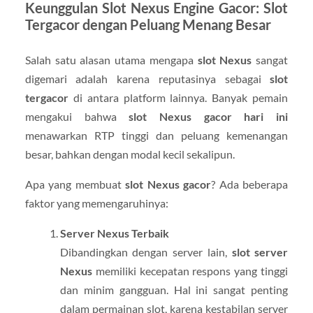
Keunggulan Slot Nexus Engine Gacor: Slot
Tergacor dengan Peluang Menang Besar
Salah satu alasan utama mengapa
slot Nexus
sangat
digemari adalah karena reputasinya sebagai
slot
tergacor
di antara platform lainnya. Banyak pemain
mengakui bahwa
slot Nexus gacor hari ini
menawarkan RTP tinggi dan peluang kemenangan
besar, bahkan dengan modal kecil sekalipun.
Apa yang membuat
slot Nexus gacor
? Ada beberapa
faktor yang memengaruhinya:
Server Nexus Terbaik
Dibandingkan dengan server lain,
slot server
Nexus
memiliki kecepatan respons yang tinggi
dan minim gangguan. Hal ini sangat penting
dalam permainan slot, karena kestabilan server