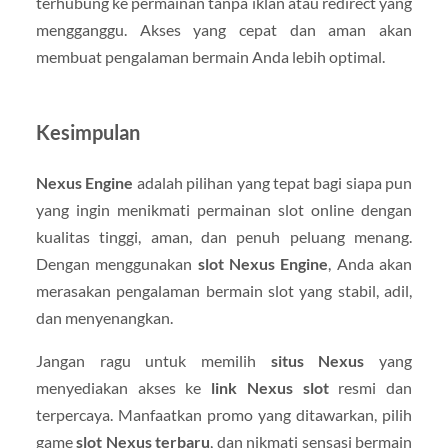
terhubung ke permainan tanpa iklan atau redirect yang
mengganggu. Akses yang cepat dan aman akan
membuat pengalaman bermain Anda lebih optimal.
Kesimpulan
Nexus Engine
adalah pilihan yang tepat bagi siapa pun
yang ingin menikmati permainan slot online dengan
kualitas tinggi, aman, dan penuh peluang menang.
Dengan menggunakan
slot Nexus Engine
, Anda akan
merasakan pengalaman bermain slot yang stabil, adil,
dan menyenangkan.
Jangan ragu untuk memilih
situs Nexus
yang
menyediakan akses ke
link Nexus slot
resmi dan
terpercaya. Manfaatkan promo yang ditawarkan, pilih
game
slot Nexus terbaru
, dan nikmati sensasi bermain