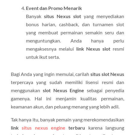
Event dan Promo Menarik
Banyak
situs Nexus slot
yang menyediakan
bonus harian, cashback, dan turnamen slot
yang membuat permainan semakin seru dan
menguntungkan. Anda hanya perlu
mengaksesnya melalui
link Nexus slot
resmi
untuk ikut serta.
Bagi Anda yang ingin memulai, carilah
situs slot Nexus
terpercaya yang sudah memiliki lisensi resmi dan
menggunakan
slot Nexus Engine
sebagai penyedia
gamenya. Hal ini menjamin kualitas permainan,
keamanan akun, dan peluang menang yang lebih adil.
Tak hanya itu, banyak pemain yang merekomendasikan
link
situs nexus engine
terbaru
karena langsung