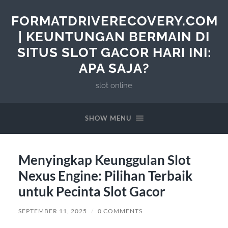
FORMATDRIVERECOVERY.COM
| KEUNTUNGAN BERMAIN DI
SITUS SLOT GACOR HARI INI:
APA SAJA?
slot online
SHOW MENU
Menyingkap Keunggulan Slot
Nexus Engine: Pilihan Terbaik
untuk Pecinta Slot Gacor
SEPTEMBER 11, 2025
/
0 COMMENTS