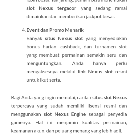
slot Nexus tergacor
yang sedang ramai
dimainkan dan memberikan jackpot besar.
Event dan Promo Menarik
Banyak
situs Nexus slot
yang menyediakan
bonus harian, cashback, dan turnamen slot
yang membuat permainan semakin seru dan
menguntungkan. Anda hanya perlu
mengaksesnya melalui
link Nexus slot
resmi
untuk ikut serta.
Bagi Anda yang ingin memulai, carilah
situs slot Nexus
terpercaya yang sudah memiliki lisensi resmi dan
menggunakan
slot Nexus Engine
sebagai penyedia
gamenya. Hal ini menjamin kualitas permainan,
keamanan akun, dan peluang menang yang lebih adil.