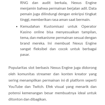
RNG dan audit berkala, Nexus Engine
menjamin bahwa permainan berjalan adil. Data
pemain juga dilindungi dengan enkripsi tingkat
tinggi, memberikan rasa aman saat bermain.
Kemudahan Kustomisasi untuk Operator
Kasino online bisa menyesuaikan tampilan,
tema, dan mekanisme permainan sesuai dengan
brand mereka. Ini membuat Nexus Engine
sangat fleksibel dan cocok untuk berbagai
pasar.
Popularitas slot berbasis Nexus Engine juga didorong
oleh komunitas streamer dan konten kreator yang
sering menampilkan permainan ini di platform seperti
YouTube dan Twitch. Efek visual yang menarik dan
potensi kemenangan besar membuatnya ideal untuk
ditonton dan dibagikan.