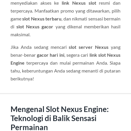
menyediakan akses ke
link Nexus slot
resmi dan
terpercaya. Manfaatkan promo yang ditawarkan, pilih
game
slot Nexus terbaru
, dan nikmati sensasi bermain
di
slot Nexus gacor
yang dikenal memberikan hasil
maksimal.
Jika Anda sedang mencari
slot server Nexus
yang
benar-benar
gacor hari ini
, segera cari
link slot Nexus
Engine
terpercaya dan mulai permainan Anda. Siapa
tahu, keberuntungan Anda sedang menanti di putaran
berikutnya!
Mengenal Slot Nexus Engine:
Teknologi di Balik Sensasi
Permainan