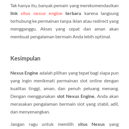
Tak hanya itu, banyak pemain yang merekomendasikan
link
situs nexus engine
terbaru
karena langsung
terhubung ke permainan tanpa iklan atau redirect yang
mengganggu. Akses yang cepat dan aman akan
membuat pengalaman bermain Anda lebih optimal.
Kesimpulan
Nexus Engine
adalah pilihan yang tepat bagi siapa pun
yang ingin menikmati permainan slot online dengan
kualitas tinggi, aman, dan penuh peluang menang.
Dengan menggunakan
slot Nexus Engine
, Anda akan
merasakan pengalaman bermain slot yang stabil, adil,
dan menyenangkan.
Jangan ragu untuk memilih
situs Nexus
yang