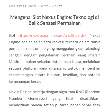
AUGUST 17, 2025
/
0 COMMENTS
Mengenal Slot Nexus Engine: Teknologi di
Balik Sensasi Permainan
Slot
https://nexuscuonline.com/credit-cards/
Nexus
Engine adalah salah satu inovasi terbaru dalam dunia
permainan slot online yang menggabungkan teknologi
canggih dengan pengalaman bermain yang imersif.
Mesin ini bukan sekadar sistem acak biasa, melainkan
sebuah platform yang dirancang untuk memberikan
keseimbangan antara hiburan, keadilan, dan potensi
kemenangan besar.
Nexus Engine bekerja dengan algoritma RNG (Random
Number Generator) yang telah disertifikasi,
memastikan bahwa setiap putaran benar-benar acak