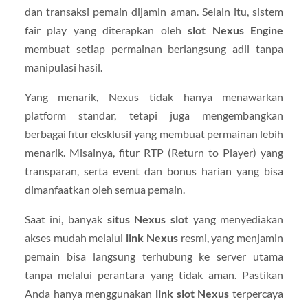
dan transaksi pemain dijamin aman. Selain itu, sistem
fair play yang diterapkan oleh
slot Nexus Engine
membuat setiap permainan berlangsung adil tanpa
manipulasi hasil.
Yang menarik, Nexus tidak hanya menawarkan
platform standar, tetapi juga mengembangkan
berbagai fitur eksklusif yang membuat permainan lebih
menarik. Misalnya, fitur RTP (Return to Player) yang
transparan, serta event dan bonus harian yang bisa
dimanfaatkan oleh semua pemain.
Saat ini, banyak
situs Nexus slot
yang menyediakan
akses mudah melalui
link Nexus
resmi, yang menjamin
pemain bisa langsung terhubung ke server utama
tanpa melalui perantara yang tidak aman. Pastikan
Anda hanya menggunakan
link slot Nexus
terpercaya