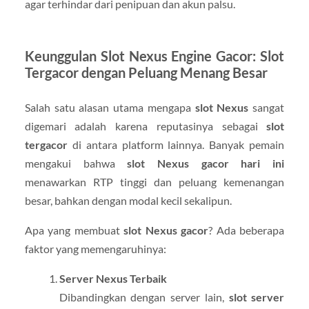
agar terhindar dari penipuan dan akun palsu.
Keunggulan Slot Nexus Engine Gacor: Slot
Tergacor dengan Peluang Menang Besar
Salah satu alasan utama mengapa
slot Nexus
sangat
digemari adalah karena reputasinya sebagai
slot
tergacor
di antara platform lainnya. Banyak pemain
mengakui bahwa
slot Nexus gacor hari ini
menawarkan RTP tinggi dan peluang kemenangan
besar, bahkan dengan modal kecil sekalipun.
Apa yang membuat
slot Nexus gacor
? Ada beberapa
faktor yang memengaruhinya:
Server Nexus Terbaik
Dibandingkan dengan server lain,
slot server