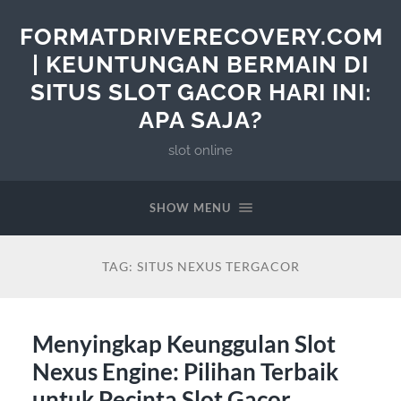
FORMATDRIVERECOVERY.COM
| KEUNTUNGAN BERMAIN DI
SITUS SLOT GACOR HARI INI:
APA SAJA?
slot online
SHOW MENU
TAG:
SITUS NEXUS TERGACOR
Menyingkap Keunggulan Slot
Nexus Engine: Pilihan Terbaik
untuk Pecinta Slot Gacor