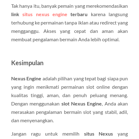
Tak hanya itu, banyak pemain yang merekomendasikan
link
situs nexus engine
terbaru
karena langsung
terhubung ke permainan tanpa iklan atau redirect yang
mengganggu. Akses yang cepat dan aman akan
membuat pengalaman bermain Anda lebih optimal.
Kesimpulan
Nexus Engine
adalah pilihan yang tepat bagi siapa pun
yang ingin menikmati permainan slot online dengan
kualitas tinggi, aman, dan penuh peluang menang.
Dengan menggunakan
slot Nexus Engine
, Anda akan
merasakan pengalaman bermain slot yang stabil, adil,
dan menyenangkan.
Jangan ragu untuk memilih
situs Nexus
yang