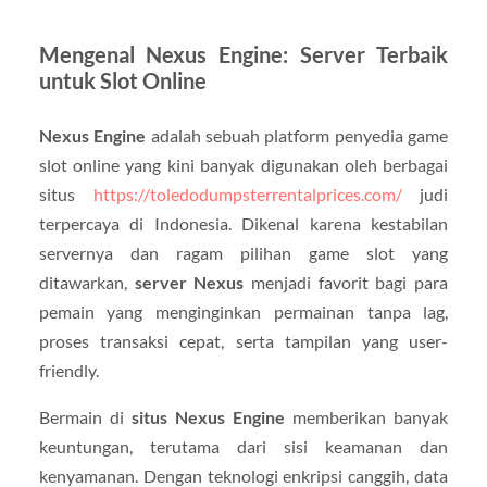
Mengenal Nexus Engine: Server Terbaik
untuk Slot Online
Nexus Engine
adalah sebuah platform penyedia game
slot online yang kini banyak digunakan oleh berbagai
situs
https://toledodumpsterrentalprices.com/
judi
terpercaya di Indonesia. Dikenal karena kestabilan
servernya dan ragam pilihan game slot yang
ditawarkan,
server Nexus
menjadi favorit bagi para
pemain yang menginginkan permainan tanpa lag,
proses transaksi cepat, serta tampilan yang user-
friendly.
Bermain di
situs Nexus Engine
memberikan banyak
keuntungan, terutama dari sisi keamanan dan
kenyamanan. Dengan teknologi enkripsi canggih, data