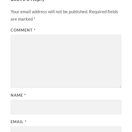
Your email address will not be published.
Required fields
are marked
*
COMMENT
*
NAME
*
EMAIL
*