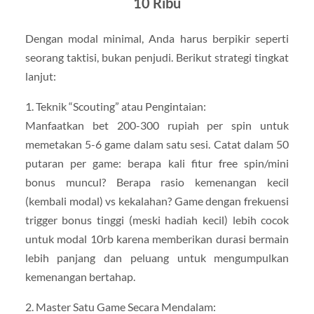
10 Ribu
Dengan modal minimal, Anda harus berpikir seperti
seorang taktisi, bukan penjudi. Berikut strategi tingkat
lanjut:
1. Teknik “Scouting” atau Pengintaian:
Manfaatkan bet 200-300 rupiah per spin untuk
memetakan 5-6 game dalam satu sesi. Catat dalam 50
putaran per game: berapa kali fitur free spin/mini
bonus muncul? Berapa rasio kemenangan kecil
(kembali modal) vs kekalahan? Game dengan frekuensi
trigger bonus tinggi (meski hadiah kecil) lebih cocok
untuk modal 10rb karena memberikan durasi bermain
lebih panjang dan peluang untuk mengumpulkan
kemenangan bertahap.
2. Master Satu Game Secara Mendalam: