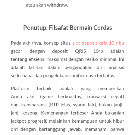
atau akan withdraw.
Penutup: Filsafat Bermain Cerdas
Pada akhirnya, konsep situs
slot deposit qris 10 ribu
gacor dengan deposit QRIS 10rb adalah
tentang efisiensi maksimal dengan resiko minimal. Ini
adalah latihan dalam pengendalian diri, analisis
sederhana, dan pengelolaan sumber daya terbatas.
Platform terbaik adalah yang memberikan
Anda alat (game berkualitas, transaksi cepat)
dan transparansi (RTP jelas, syarat fair), bukan janji-
janji kosong. Kemenangan terbesar Anda bukanlah
jackpot progresif, melainkan kemampuan untuk hibur
diri dengan bertanggung jawab, memahami bahwa