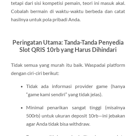
tetapi dari sisi kompetisi pemain, teori ini masuk akal.
Cobalah bermain di waktu-waktu berbeda dan catat
hasilnya untuk pola pribadi Anda.
Peringatan Utama: Tanda-Tanda Penyedia
Slot QRIS 10rb yang Harus Dihindari
Tidak semua yang murah itu baik. Waspadai platform
dengan ciri-ciri berikut:
Tidak ada informasi provider game (hanya
“game kami sendiri” yang tidak jelas).
Minimal penarikan sangat tinggi (misalnya
500rb) untuk ukuran deposit 10rb—ini jebakan
agar Anda tidak bisa withdraw.