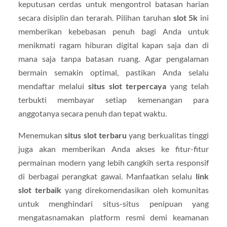
keputusan cerdas untuk mengontrol batasan harian
secara disiplin dan terarah. Pilihan taruhan
slot 5k
ini
memberikan kebebasan penuh bagi Anda untuk
menikmati ragam hiburan digital kapan saja dan di
mana saja tanpa batasan ruang. Agar pengalaman
bermain semakin optimal, pastikan Anda selalu
mendaftar melalui
situs slot terpercaya
yang telah
terbukti membayar setiap kemenangan para
anggotanya secara penuh dan tepat waktu.
Menemukan
situs slot terbaru
yang berkualitas tinggi
juga akan memberikan Anda akses ke fitur-fitur
permainan modern yang lebih cangkih serta responsif
di berbagai perangkat gawai. Manfaatkan selalu
link
slot terbaik
yang direkomendasikan oleh komunitas
untuk menghindari situs-situs penipuan yang
mengatasnamakan platform resmi demi keamanan