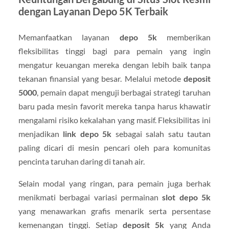
dengan Layanan Depo 5K Terbaik
Memanfaatkan layanan
depo 5k
memberikan
fleksibilitas tinggi bagi para pemain yang ingin
mengatur keuangan mereka dengan lebih baik tanpa
tekanan finansial yang besar. Melalui metode
deposit
5000
, pemain dapat menguji berbagai strategi taruhan
baru pada mesin favorit mereka tanpa harus khawatir
mengalami risiko kekalahan yang masif. Fleksibilitas ini
menjadikan
link depo 5k
sebagai salah satu tautan
paling dicari di mesin pencari oleh para komunitas
pencinta taruhan daring di tanah air.
Selain modal yang ringan, para pemain juga berhak
menikmati berbagai variasi permainan
slot depo 5k
yang menawarkan grafis menarik serta persentase
kemenangan tinggi. Setiap
deposit 5k
yang Anda