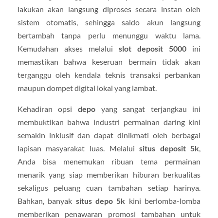
lakukan akan langsung diproses secara instan oleh
sistem otomatis, sehingga saldo akun langsung
bertambah tanpa perlu menunggu waktu lama.
Kemudahan akses melalui
slot deposit 5000
ini
memastikan bahwa keseruan bermain tidak akan
terganggu oleh kendala teknis transaksi perbankan
maupun dompet digital lokal yang lambat.
Kehadiran opsi
depo
yang sangat terjangkau ini
membuktikan bahwa industri permainan daring kini
semakin inklusif dan dapat dinikmati oleh berbagai
lapisan masyarakat luas. Melalui
situs deposit 5k
,
Anda bisa menemukan ribuan tema permainan
menarik yang siap memberikan hiburan berkualitas
sekaligus peluang cuan tambahan setiap harinya.
Bahkan, banyak
situs depo 5k
kini berlomba-lomba
memberikan penawaran promosi tambahan untuk