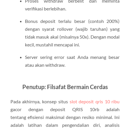
Proses withdraw berbelit dan meminta
verifikasi berlebihan.
Bonus deposit terlalu besar (contoh 200%)
dengan syarat rollover (wajib taruhan) yang
tidak masuk akal (misalnya 50x). Dengan modal
kecil, mustahil mencapai ini.
Server sering error saat Anda menang besar
atau akan withdraw.
Penutup: Filsafat Bermain Cerdas
Pada akhirnya, konsep situs
slot deposit qris 10 ribu
gacor dengan deposit QRIS 10rb adalah
tentang efisiensi maksimal dengan resiko minimal. Ini
adalah latihan dalam pengendalian diri, analisis