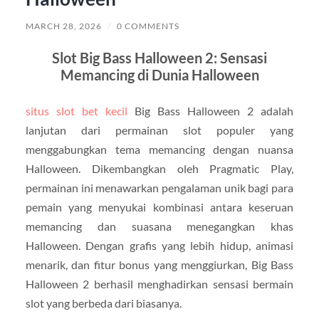
MARCH 28, 2026
/
0 COMMENTS
Slot Big Bass Halloween 2: Sensasi
Memancing di Dunia Halloween
situs slot bet kecil
Big Bass Halloween 2 adalah
lanjutan dari permainan slot populer yang
menggabungkan tema memancing dengan nuansa
Halloween. Dikembangkan oleh Pragmatic Play,
permainan ini menawarkan pengalaman unik bagi para
pemain yang menyukai kombinasi antara keseruan
memancing dan suasana menegangkan khas
Halloween. Dengan grafis yang lebih hidup, animasi
menarik, dan fitur bonus yang menggiurkan, Big Bass
Halloween 2 berhasil menghadirkan sensasi bermain
slot yang berbeda dari biasanya.