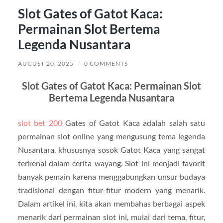
Slot Gates of Gatot Kaca:
Permainan Slot Bertema
Legenda Nusantara
AUGUST 20, 2025
/
0 COMMENTS
Slot Gates of Gatot Kaca: Permainan Slot
Bertema Legenda Nusantara
slot bet 200
Gates of Gatot Kaca adalah salah satu
permainan slot online yang mengusung tema legenda
Nusantara, khususnya sosok Gatot Kaca yang sangat
terkenal dalam cerita wayang. Slot ini menjadi favorit
banyak pemain karena menggabungkan unsur budaya
tradisional dengan fitur-fitur modern yang menarik.
Dalam artikel ini, kita akan membahas berbagai aspek
menarik dari permainan slot ini, mulai dari tema, fitur,