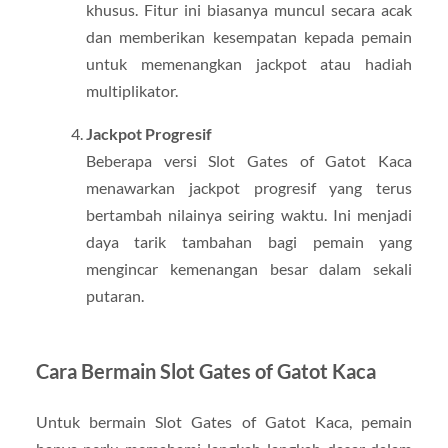
khusus. Fitur ini biasanya muncul secara acak
dan memberikan kesempatan kepada pemain
untuk memenangkan jackpot atau hadiah
multiplikator.
Jackpot Progresif
Beberapa versi Slot Gates of Gatot Kaca
menawarkan jackpot progresif yang terus
bertambah nilainya seiring waktu. Ini menjadi
daya tarik tambahan bagi pemain yang
mengincar kemenangan besar dalam sekali
putaran.
Cara Bermain Slot Gates of Gatot Kaca
Untuk bermain Slot Gates of Gatot Kaca, pemain