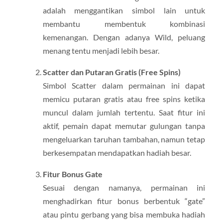
adalah menggantikan simbol lain untuk
membantu membentuk kombinasi
kemenangan. Dengan adanya Wild, peluang
menang tentu menjadi lebih besar.
Scatter dan Putaran Gratis (Free Spins)
Simbol Scatter dalam permainan ini dapat
memicu putaran gratis atau free spins ketika
muncul dalam jumlah tertentu. Saat fitur ini
aktif, pemain dapat memutar gulungan tanpa
mengeluarkan taruhan tambahan, namun tetap
berkesempatan mendapatkan hadiah besar.
Fitur Bonus Gate
Sesuai dengan namanya, permainan ini
menghadirkan fitur bonus berbentuk “gate”
atau pintu gerbang yang bisa membuka hadiah