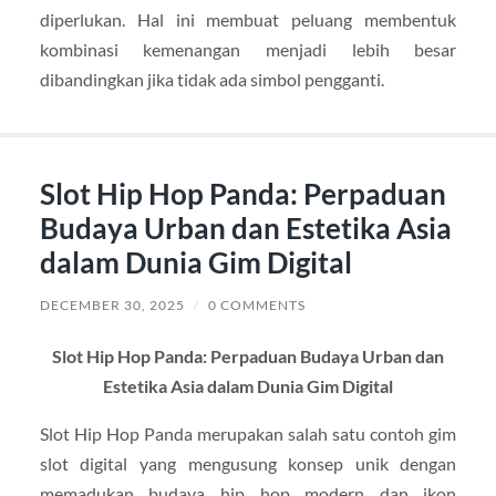
diperlukan. Hal ini membuat peluang membentuk
kombinasi kemenangan menjadi lebih besar
dibandingkan jika tidak ada simbol pengganti.
Slot Hip Hop Panda: Perpaduan
Budaya Urban dan Estetika Asia
dalam Dunia Gim Digital
DECEMBER 30, 2025
/
0 COMMENTS
Slot Hip Hop Panda: Perpaduan Budaya Urban dan
Estetika Asia dalam Dunia Gim Digital
Slot Hip Hop Panda merupakan salah satu contoh gim
slot digital yang mengusung konsep unik dengan
memadukan budaya hip hop modern dan ikon