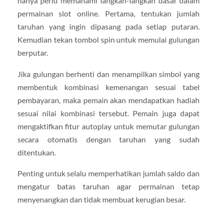
hanya perlu memahami langkah-langkah dasar dalam
permainan slot online. Pertama, tentukan jumlah
taruhan yang ingin dipasang pada setiap putaran.
Kemudian tekan tombol spin untuk memulai gulungan
berputar.
Jika gulungan berhenti dan menampilkan simbol yang
membentuk kombinasi kemenangan sesuai tabel
pembayaran, maka pemain akan mendapatkan hadiah
sesuai nilai kombinasi tersebut. Pemain juga dapat
mengaktifkan fitur autoplay untuk memutar gulungan
secara otomatis dengan taruhan yang sudah
ditentukan.
Penting untuk selalu memperhatikan jumlah saldo dan
mengatur batas taruhan agar permainan tetap
menyenangkan dan tidak membuat kerugian besar.