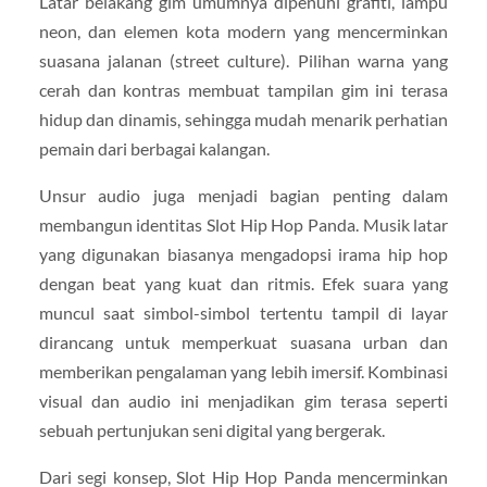
Latar belakang gim umumnya dipenuhi grafiti, lampu
neon, dan elemen kota modern yang mencerminkan
suasana jalanan (street culture). Pilihan warna yang
cerah dan kontras membuat tampilan gim ini terasa
hidup dan dinamis, sehingga mudah menarik perhatian
pemain dari berbagai kalangan.
Unsur audio juga menjadi bagian penting dalam
membangun identitas Slot Hip Hop Panda. Musik latar
yang digunakan biasanya mengadopsi irama hip hop
dengan beat yang kuat dan ritmis. Efek suara yang
muncul saat simbol-simbol tertentu tampil di layar
dirancang untuk memperkuat suasana urban dan
memberikan pengalaman yang lebih imersif. Kombinasi
visual dan audio ini menjadikan gim terasa seperti
sebuah pertunjukan seni digital yang bergerak.
Dari segi konsep, Slot Hip Hop Panda mencerminkan