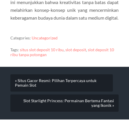
ini menunjukkan bahwa kreativitas tanpa batas dapat
melahirkan konsep-konsep unik yang mencerminkan
keberagaman budaya dunia dalam satu medium digital.
Categories:
Uncategorized
Tags:
situs slot deposit 10 ribu
,
slot deposit
,
slot deposit 10
ribu tanpa potongan
« Situs Gacor Resmi: Pilihan Terpercaya untuk
Pemain Slot
Slot Starlight Princess: Permainan Bertema Fantasi
yang Ikonik »