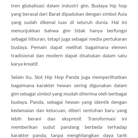
tren globalisasi dalam industri gim. Budaya hip hop
yang berasal dari Barat dipadukan dengan simbol Asia
yang sudah dikenal luas di seluruh dunia. Hal ini
menunjukkan bahwa gim tidak hanya berfungsi
sebagai hiburan, tetapi juga sebagai media pertukaran
budaya. Pemain dapat melihat bagaimana elemen
tradisional dan modern dapat disatukan dalam satu
karya kreatif.
Selain itu, Slot Hip Hop Panda juga memperlihatkan
bagaimana karakter hewan sering digunakan dalam
gim sebagai simbol yang mudah diterima oleh berbagai
budaya. Panda, sebagai hewan yang identik dengan
kedamaian dan kelucuan, diberi sentuhan baru yang
lebih berani dan ekspresif. Transformasi ini
memberikan sudut pandang berbeda terhadap
karakter panda, tanpa menghilangkan daya tarik