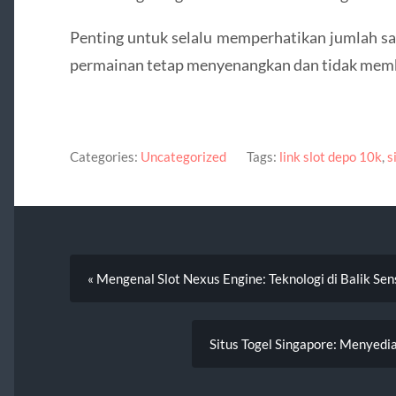
Penting untuk selalu memperhatikan jumlah sa
permainan tetap menyenangkan dan tidak memb
Categories:
Uncategorized
Tags:
link slot depo 10k
,
s
« Mengenal Slot Nexus Engine: Teknologi di Balik Se
Situs Togel Singapore: Menyedia