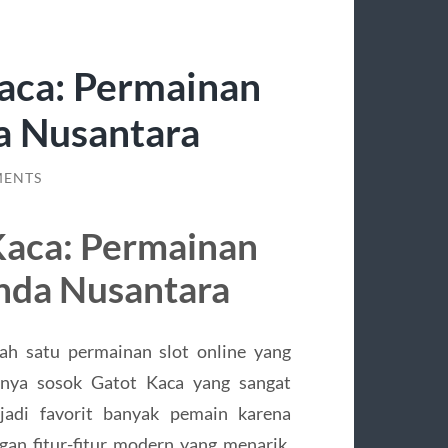
Kaca: Permainan
a Nusantara
MENTS
 Kaca: Permainan
nda Nusantara
ah satu permainan slot online yang
nya sosok Gatot Kaca yang sangat
njadi favorit banyak pemain karena
an fitur-fitur modern yang menarik.