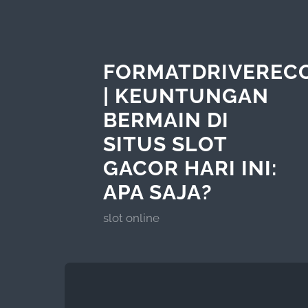
FORMATDRIVEREC
| KEUNTUNGAN
BERMAIN DI
SITUS SLOT
GACOR HARI INI:
APA SAJA?
slot online