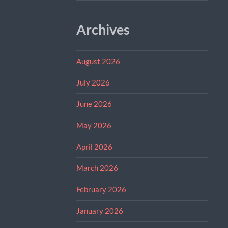
Archives
August 2026
July 2026
June 2026
May 2026
April 2026
March 2026
February 2026
January 2026