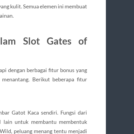
ayang kulit. Semua elemen ini membuat
ainan.
alam Slot Gates of
kapi dengan berbagai fitur bonus yang
menantang. Berikut beberapa fitur
:
bar Gatot Kaca sendiri. Fungsi dari
ol lain untuk membantu membentuk
Wild, peluang menang tentu menjadi