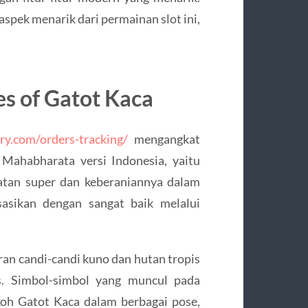
aspek menarik dari permainan slot ini,
es of Gatot Kaca
ry.com/orders-tracking/
mengangkat
 Mahabharata versi Indonesia, yaitu
uatan super dan keberaniannya dalam
sasikan dengan sangat baik melalui
n candi-candi kuno dan hutan tropis
s. Simbol-simbol yang muncul pada
okoh Gatot Kaca dalam berbagai pose,