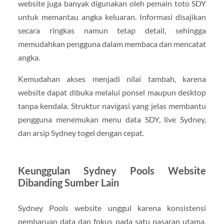
website juga banyak digunakan oleh pemain toto SDY
untuk memantau angka keluaran. Informasi disajikan
secara ringkas namun tetap detail, sehingga
memudahkan pengguna dalam membaca dan mencatat
angka.
Kemudahan akses menjadi nilai tambah, karena
website dapat dibuka melalui ponsel maupun desktop
tanpa kendala. Struktur navigasi yang jelas membantu
pengguna menemukan menu data SDY, live Sydney,
dan arsip Sydney togel dengan cepat.
Keunggulan Sydney Pools Website
Dibanding Sumber Lain
Sydney Pools website unggul karena konsistensi
pembaruan data dan fokus pada satu pasaran utama,