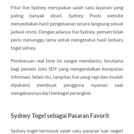
Fitur live Sydney merupakan salah satu layanan yang
paling banyak dicari. Sydney Pools website
menyediakan hasil pengeluaran secara langsung sesuai
jadwal resmi. Dengan adanya live Sydney, pemain tidak
perlu menunggu lama untuk mengetahui hasil terbaru
togel sidney.
Pembaruan real time ini sangat membantu, terutama
bagi pemain toto SDY yang mengandalkan kecepatan
informasi. Selain itu, tampilan live yang rapi dan mudah
dipahami membuat pengguna nyaman saat
mengaksesnya dari berbagai perangkat.
Sydney Togel sebagai Pasaran Favorit
Sydney togel termasuk salah satu pasaran luar negeri