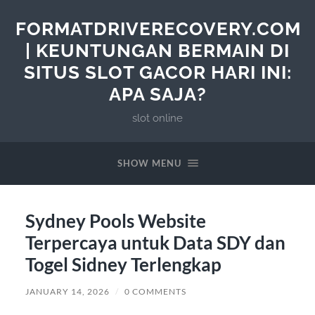
FORMATDRIVERECOVERY.COM
| KEUNTUNGAN BERMAIN DI
SITUS SLOT GACOR HARI INI:
APA SAJA?
slot online
SHOW MENU
Sydney Pools Website
Terpercaya untuk Data SDY dan
Togel Sidney Terlengkap
JANUARY 14, 2026
/
0 COMMENTS