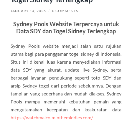
JANUARY 14, 2026
/
0 COMMENTS
Sydney Pools Website Terpercaya untuk
Data SDY dan Togel Sidney Terlengkap
Sydney Pools website menjadi salah satu rujukan
utama bagi para penggemar togel sidney di Indonesia.
Situs ini dikenal luas karena menyediakan informasi
data SDY yang akurat, update live Sydney, serta
berbagai layanan pendukung seperti toto SDY dan
arsip Sydney togel dari periode sebelumnya. Dengan
tampilan yang sederhana dan mudah diakses, Sydney
Pools mampu memenuhi kebutuhan pemain yang
mengutamakan kecepatan dan keakuratan data
https://watchmalcolminthemiddles.com/
.