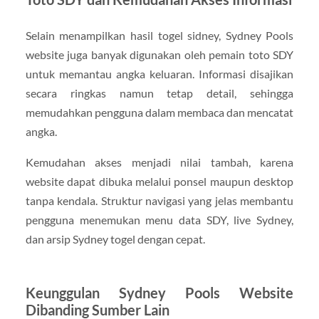
Selain menampilkan hasil togel sidney, Sydney Pools
website juga banyak digunakan oleh pemain toto SDY
untuk memantau angka keluaran. Informasi disajikan
secara ringkas namun tetap detail, sehingga
memudahkan pengguna dalam membaca dan mencatat
angka.
Kemudahan akses menjadi nilai tambah, karena
website dapat dibuka melalui ponsel maupun desktop
tanpa kendala. Struktur navigasi yang jelas membantu
pengguna menemukan menu data SDY, live Sydney,
dan arsip Sydney togel dengan cepat.
Keunggulan Sydney Pools Website
Dibanding Sumber Lain