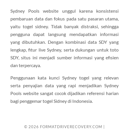
Sydney Pools website unggul karena konsistensi
pembaruan data dan fokus pada satu pasaran utama,
yaitu togel sidney. Tidak banyak distraksi, sehingga
pengguna dapat langsung mendapatkan informasi
yang dibutuhkan. Dengan kombinasi data SDY yang
lengkap, fitur live Sydney, serta dukungan untuk toto
SDY, situs ini menjadi sumber informasi yang efisien
dan terpercaya.
Penggunaan kata kunci Sydney togel yang relevan
serta penyajian data yang rapi menjadikan Sydney
Pools website sangat cocok dijadikan referensi harian
bagi penggemar togel Sidney di Indonesia.
© 2026
FORMATDRIVERECOVERY.COM |