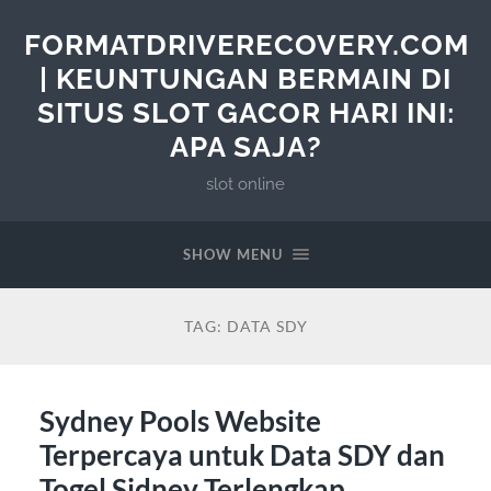
FORMATDRIVERECOVERY.COM
| KEUNTUNGAN BERMAIN DI
SITUS SLOT GACOR HARI INI:
APA SAJA?
slot online
SHOW MENU
TAG:
DATA SDY
Sydney Pools Website
Terpercaya untuk Data SDY dan
Togel Sidney Terlengkap