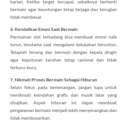
harian. Ketika target tercapai, sebaiknya berhenti
bermain agar keuntungan tetap terjaga dan kerugian
tidak membesar.
6. Kendalikan Emosi Saat Bermain
Permainan slot terkadang bisa membuat emosi naik
turun, terutama saat mengalami kekalahan beruntun.
Tetaplah tenang dan bermain dengan kepala dingin
agar keputusan taruhan tetap rasional dan tidak
terburu-buru.
7. Nikmati Proses Bermain Sebagai Hiburan
Selain fokus pada kemenangan, jangan lupa untuk
menikmati keindahan grafis dan musik latar yang
disajikan. Aspek hiburan ini dapat membuat
pengalaman bermain menjadi lebih menyenangkan dan
tidak membosankan.