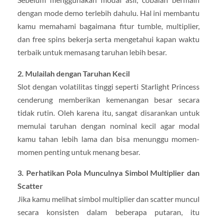
dengan mode demo terlebih dahulu. Hal ini membantu
kamu memahami bagaimana fitur tumble, multiplier,
dan free spins bekerja serta mengetahui kapan waktu
terbaik untuk memasang taruhan lebih besar.
2. Mulailah dengan Taruhan Kecil
Slot dengan volatilitas tinggi seperti Starlight Princess
cenderung memberikan kemenangan besar secara
tidak rutin. Oleh karena itu, sangat disarankan untuk
memulai taruhan dengan nominal kecil agar modal
kamu tahan lebih lama dan bisa menunggu momen-
momen penting untuk menang besar.
3. Perhatikan Pola Munculnya Simbol Multiplier dan
Scatter
Jika kamu melihat simbol multiplier dan scatter muncul
secara konsisten dalam beberapa putaran, itu