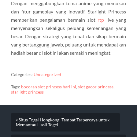
Dengan menggabungkan tema anime yang memukau
dan fitur gameplay yang inovatif, Starlight Princess
memberikan pengalaman bermain slot
rtp
live yang
menyenangkan sekaligus peluang kemenangan yang
besar. Dengan strategi yang tepat dan sikap bermain
yang bertanggung jawab, peluang untuk mendapatkan
hadiah besar di slot ini akan semakin meningkat.
Categories:
Uncategorized
Tags:
bocoran slot princess hari ini
,
slot gacor princess
,
starlight princess
« Situs Togel Hongkong: Tempat Terpercaya untuk
Memantau Hasil Togel