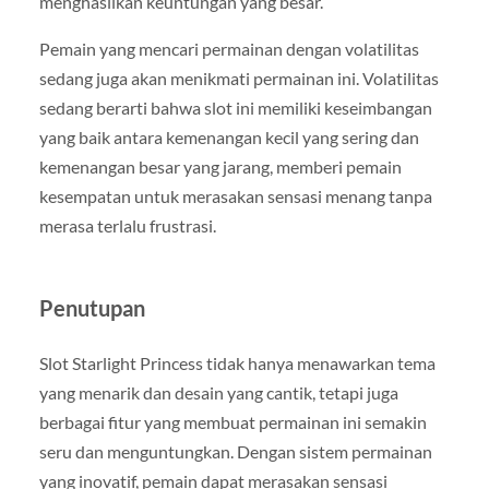
menghasilkan keuntungan yang besar.
Pemain yang mencari permainan dengan volatilitas
sedang juga akan menikmati permainan ini. Volatilitas
sedang berarti bahwa slot ini memiliki keseimbangan
yang baik antara kemenangan kecil yang sering dan
kemenangan besar yang jarang, memberi pemain
kesempatan untuk merasakan sensasi menang tanpa
merasa terlalu frustrasi.
Penutupan
Slot Starlight Princess tidak hanya menawarkan tema
yang menarik dan desain yang cantik, tetapi juga
berbagai fitur yang membuat permainan ini semakin
seru dan menguntungkan. Dengan sistem permainan
yang inovatif, pemain dapat merasakan sensasi