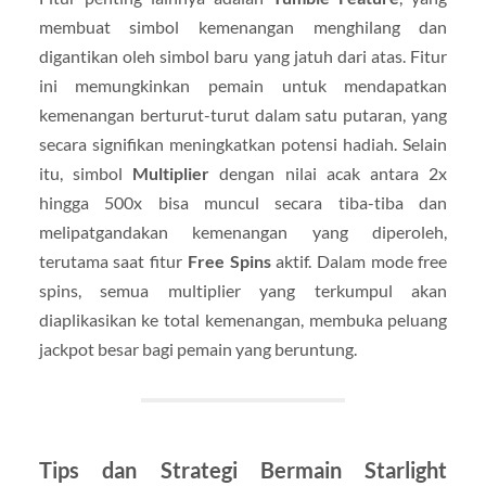
membuat simbol kemenangan menghilang dan
digantikan oleh simbol baru yang jatuh dari atas. Fitur
ini memungkinkan pemain untuk mendapatkan
kemenangan berturut-turut dalam satu putaran, yang
secara signifikan meningkatkan potensi hadiah. Selain
itu, simbol
Multiplier
dengan nilai acak antara 2x
hingga 500x bisa muncul secara tiba-tiba dan
melipatgandakan kemenangan yang diperoleh,
terutama saat fitur
Free Spins
aktif. Dalam mode free
spins, semua multiplier yang terkumpul akan
diaplikasikan ke total kemenangan, membuka peluang
jackpot besar bagi pemain yang beruntung.
Tips dan Strategi Bermain Starlight