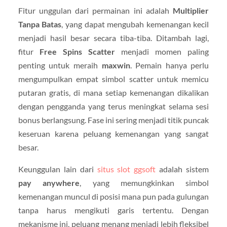
Fitur unggulan dari permainan ini adalah
Multiplier
Tanpa Batas
, yang dapat mengubah kemenangan kecil
menjadi hasil besar secara tiba-tiba. Ditambah lagi,
fitur
Free Spins Scatter
menjadi momen paling
penting untuk meraih
maxwin
. Pemain hanya perlu
mengumpulkan empat simbol scatter untuk memicu
putaran gratis, di mana setiap kemenangan dikalikan
dengan pengganda yang terus meningkat selama sesi
bonus berlangsung. Fase ini sering menjadi titik puncak
keseruan karena peluang kemenangan yang sangat
besar.
Keunggulan lain dari
situs slot ggsoft
adalah sistem
pay anywhere
, yang memungkinkan simbol
kemenangan muncul di posisi mana pun pada gulungan
tanpa harus mengikuti garis tertentu. Dengan
mekanisme ini, peluang menang menjadi lebih fleksibel