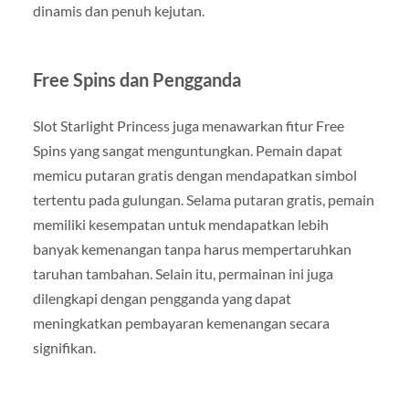
dinamis dan penuh kejutan.
Free Spins dan Pengganda
Slot Starlight Princess juga menawarkan fitur Free
Spins yang sangat menguntungkan. Pemain dapat
memicu putaran gratis dengan mendapatkan simbol
tertentu pada gulungan. Selama putaran gratis, pemain
memiliki kesempatan untuk mendapatkan lebih
banyak kemenangan tanpa harus mempertaruhkan
taruhan tambahan. Selain itu, permainan ini juga
dilengkapi dengan pengganda yang dapat
meningkatkan pembayaran kemenangan secara
signifikan.