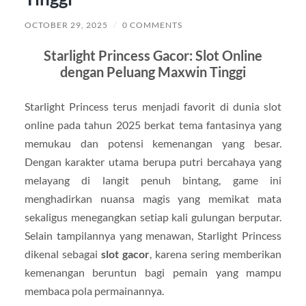
OCTOBER 29, 2025
/
0 COMMENTS
Starlight Princess Gacor: Slot Online
dengan Peluang Maxwin Tinggi
Starlight Princess terus menjadi favorit di dunia slot
online pada tahun 2025 berkat tema fantasinya yang
memukau dan potensi kemenangan yang besar.
Dengan karakter utama berupa putri bercahaya yang
melayang di langit penuh bintang, game ini
menghadirkan nuansa magis yang memikat mata
sekaligus menegangkan setiap kali gulungan berputar.
Selain tampilannya yang menawan, Starlight Princess
dikenal sebagai
slot gacor
, karena sering memberikan
kemenangan beruntun bagi pemain yang mampu
membaca pola permainannya.