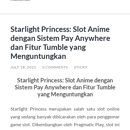
Starlight Princess: Slot Anime
dengan Sistem Pay Anywhere
dan Fitur Tumble yang
Menguntungkan
JULY 18, 2025
/
0 COMMENTS
/
STICKY
Starlight Princess: Slot Anime dengan
Sistem Pay Anywhere dan Fitur Tumble
yang Menguntungkan
Starlight Princess merupakan salah satu slot online
yang sedang banyak dibicarakan oleh para penggemar
game slot. Dikembangkan oleh Pragmatic Play, slot ini