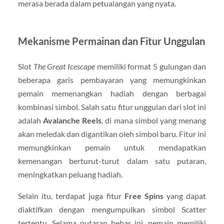
merasa berada dalam petualangan yang nyata.
Mekanisme Permainan dan Fitur Unggulan
Slot
The Great Icescape
memiliki format 5 gulungan dan
beberapa garis pembayaran yang memungkinkan
pemain memenangkan hadiah dengan berbagai
kombinasi simbol. Salah satu fitur unggulan dari slot ini
adalah
Avalanche Reels
, di mana simbol yang menang
akan meledak dan digantikan oleh simbol baru. Fitur ini
memungkinkan pemain untuk mendapatkan
kemenangan berturut-turut dalam satu putaran,
meningkatkan peluang hadiah.
Selain itu, terdapat juga fitur
Free Spins
yang dapat
diaktifkan dengan mengumpulkan simbol Scatter
tertentu. Selama putaran bebas ini, pemain memiliki