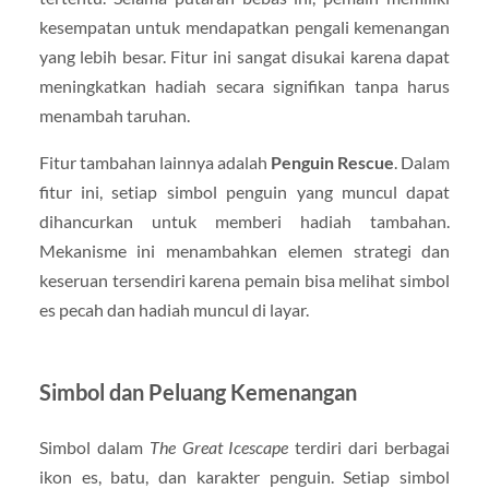
kesempatan untuk mendapatkan pengali kemenangan
yang lebih besar. Fitur ini sangat disukai karena dapat
meningkatkan hadiah secara signifikan tanpa harus
menambah taruhan.
Fitur tambahan lainnya adalah
Penguin Rescue
. Dalam
fitur ini, setiap simbol penguin yang muncul dapat
dihancurkan untuk memberi hadiah tambahan.
Mekanisme ini menambahkan elemen strategi dan
keseruan tersendiri karena pemain bisa melihat simbol
es pecah dan hadiah muncul di layar.
Simbol dan Peluang Kemenangan
Simbol dalam
The Great Icescape
terdiri dari berbagai
ikon es, batu, dan karakter penguin. Setiap simbol