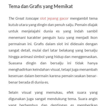
Tema dan Grafis yang Memikat
The Great Icescape
slot jepang gacor
mengambil tema
kutub utara yang dingin dan penuh salju. Pemain diajak
untuk menjelajahi dunia es yang indah sambil
menemani karakter penguin lucu yang menjadi ikon
permainan ini. Grafis dalam slot ini didesain dengan
sangat detail, mulai dari latar belakang yang bersalju
hingga animasi simbol yang hidup dan menggemaskan.
Suasana dingin dan bersalju ini tidak hanya
menghadirkan keindahan visual, tetapi juga menambah
keseruan dalam bermain karena pemain seakan benar-
benar berada di dunia es.
Selain visual yang memukau, efek suara yang
digunakan juga sangat mendukung tema. Suara angin
yang berhembus dan dentingan es memberikan