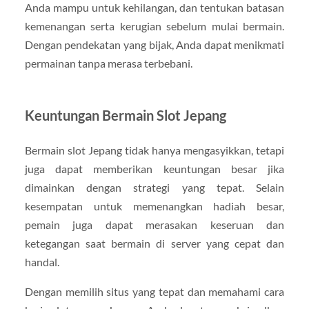
Anda mampu untuk kehilangan, dan tentukan batasan
kemenangan serta kerugian sebelum mulai bermain.
Dengan pendekatan yang bijak, Anda dapat menikmati
permainan tanpa merasa terbebani.
Keuntungan Bermain Slot Jepang
Bermain slot Jepang tidak hanya mengasyikkan, tetapi
juga dapat memberikan keuntungan besar jika
dimainkan dengan strategi yang tepat. Selain
kesempatan untuk memenangkan hadiah besar,
pemain juga dapat merasakan keseruan dan
ketegangan saat bermain di server yang cepat dan
handal.
Dengan memilih situs yang tepat dan memahami cara