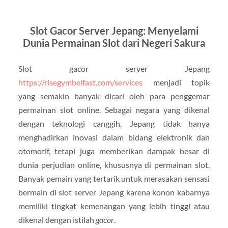
Slot Gacor Server Jepang: Menyelami
Dunia Permainan Slot dari Negeri Sakura
Slot gacor server Jepang
https://risegymbelfast.com/services
menjadi topik
yang semakin banyak dicari oleh para penggemar
permainan slot online. Sebagai negara yang dikenal
dengan teknologi canggih, Jepang tidak hanya
menghadirkan inovasi dalam bidang elektronik dan
otomotif, tetapi juga memberikan dampak besar di
dunia perjudian online, khususnya di permainan slot.
Banyak pemain yang tertarik untuk merasakan sensasi
bermain di slot server Jepang karena konon kabarnya
memiliki tingkat kemenangan yang lebih tinggi atau
dikenal dengan istilah
gacor
.