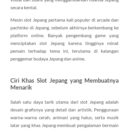
secara kental.
Mesin slot Jepang pertama kali populer di arcade dan
pachinko di Jepang, sebelum akhirnya berkembang ke
platform online. Banyak pengembang game yang
menciptakan slot Jepang karena tingginya minat
pemain terhadap tema ini, terutama di kalangan
penggemar budaya Jepang dan anime.
Ciri Khas Slot Jepang yang Membuatnya
Menarik
Salah satu daya tarik utama dari slot Jepang adalah
desain grafisnya yang detail dan artistik. Penggunaan
warna-warna cerah, animasi yang halus, serta musik
latar yang khas Jepang membuat pengalaman bermain