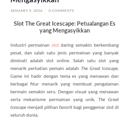
JANUARY 9, 2026
/
0 COMMENTS
Slot The Great Icescape: Petualangan Es
yang Mengasyikkan
Industri permainan
slot
daring semakin berkembang
pesat, dan salah satu jenis permainan yang banyak
diminati adalah slot online. Salah satu slot yang
menarik perhatian pemain adalah
The Great Icescape
.
Game ini hadir dengan tema es yang menawan dan
berbagai fitur menarik yang membuat pengalaman
bermain semakin seru. Dengan visual yang menawan
serta mekanisme permainan yang unik,
The Great
Icescape
menjadi pilihan favorit bagi penggemar slot di
seluruh dunia.