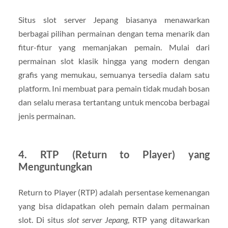
Situs slot server Jepang biasanya menawarkan
berbagai pilihan permainan dengan tema menarik dan
fitur-fitur yang memanjakan pemain. Mulai dari
permainan slot klasik hingga yang modern dengan
grafis yang memukau, semuanya tersedia dalam satu
platform. Ini membuat para pemain tidak mudah bosan
dan selalu merasa tertantang untuk mencoba berbagai
jenis permainan.
4. RTP (Return to Player) yang
Menguntungkan
Return to Player (RTP) adalah persentase kemenangan
yang bisa didapatkan oleh pemain dalam permainan
slot. Di situs
slot server Jepang
, RTP yang ditawarkan