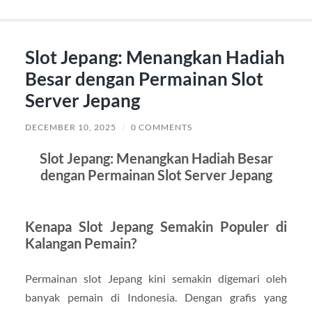
Slot Jepang: Menangkan Hadiah
Besar dengan Permainan Slot
Server Jepang
DECEMBER 10, 2025
/
0 COMMENTS
Slot Jepang: Menangkan Hadiah Besar
dengan Permainan Slot Server Jepang
Kenapa Slot Jepang Semakin Populer di
Kalangan Pemain?
Permainan slot Jepang kini semakin digemari oleh
banyak pemain di Indonesia. Dengan grafis yang