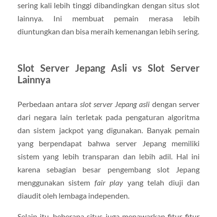
sering kali lebih tinggi dibandingkan dengan situs slot
lainnya. Ini membuat pemain merasa lebih
diuntungkan dan bisa meraih kemenangan lebih sering.
Slot Server Jepang Asli vs Slot Server
Lainnya
Perbedaan antara
slot server Jepang asli
dengan server
dari negara lain terletak pada pengaturan algoritma
dan sistem jackpot yang digunakan. Banyak pemain
yang berpendapat bahwa server Jepang memiliki
sistem yang lebih transparan dan lebih adil. Hal ini
karena sebagian besar pengembang slot Jepang
menggunakan sistem
fair play
yang telah diuji dan
diaudit oleh lembaga independen.
Selain itu, beberapa situs juga menawarkan fitur-fitur