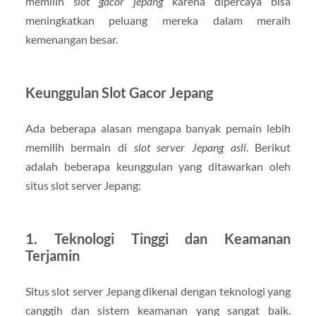
memilih
slot gacor jepang
karena dipercaya bisa
meningkatkan peluang mereka dalam meraih
kemenangan besar.
Keunggulan Slot Gacor Jepang
Ada beberapa alasan mengapa banyak pemain lebih
memilih bermain di
slot server Jepang asli
. Berikut
adalah beberapa keunggulan yang ditawarkan oleh
situs slot server Jepang:
1. Teknologi Tinggi dan Keamanan
Terjamin
Situs slot server Jepang dikenal dengan teknologi yang
canggih dan sistem keamanan yang sangat baik.