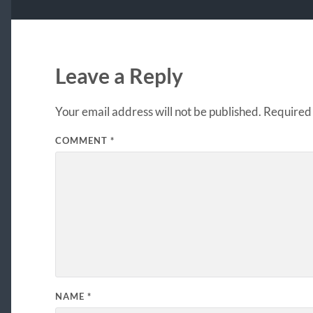
Leave a Reply
Your email address will not be published.
Required 
COMMENT
*
NAME
*