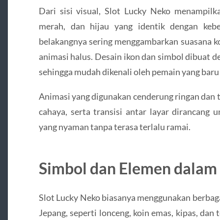
Dari sisi visual, Slot Lucky Neko menampilk
merah, dan hijau yang identik dengan keb
belakangnya sering menggambarkan suasana ko
animasi halus. Desain ikon dan simbol dibuat d
sehingga mudah dikenali oleh pemain yang baru
Animasi yang digunakan cenderung ringan dan t
cahaya, serta transisi antar layar dirancang
yang nyaman tanpa terasa terlalu ramai.
Simbol dan Elemen dalam 
Slot Lucky Neko biasanya menggunakan berbaga
Jepang, seperti lonceng, koin emas, kipas, dan