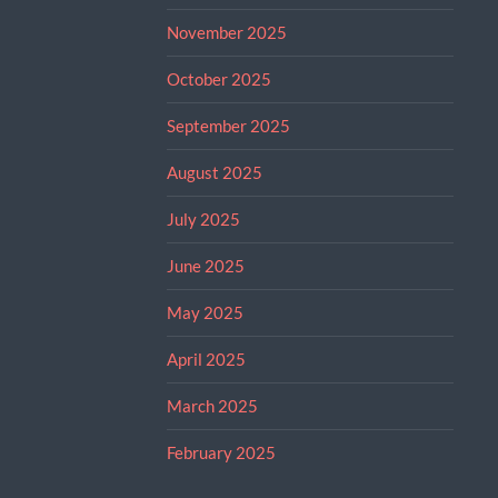
November 2025
October 2025
September 2025
August 2025
July 2025
June 2025
May 2025
April 2025
March 2025
February 2025