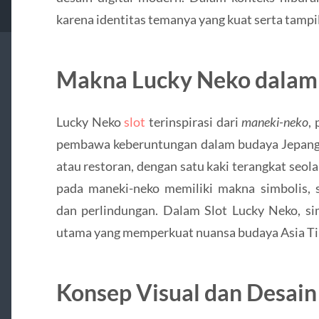
karena identitas temanya yang kuat serta tampi
Makna Lucky Neko dalam
Lucky Neko
slot
terinspirasi dari
maneki-neko
,
pembawa keberuntungan dalam budaya Jepang. 
atau restoran, dengan satu kaki terangkat seol
pada maneki-neko memiliki makna simbolis, 
dan perlindungan. Dalam Slot Lucky Neko, sim
utama yang memperkuat nuansa budaya Asia Ti
Konsep Visual dan Desai