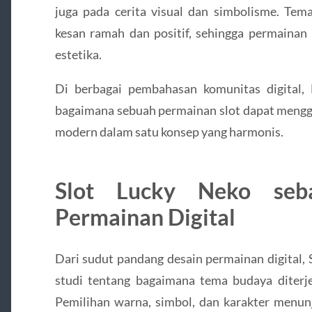
juga pada cerita visual dan simbolisme. Te
kesan ramah dan positif, sehingga permainan i
estetika.
Di berbagai pembahasan komunitas digital,
bagaimana sebuah permainan slot dapat mengga
modern dalam satu konsep yang harmonis.
Slot Lucky Neko seba
Permainan Digital
Dari sudut pandang desain permainan digital, 
studi tentang bagaimana tema budaya diterje
Pemilihan warna, simbol, dan karakter menunj