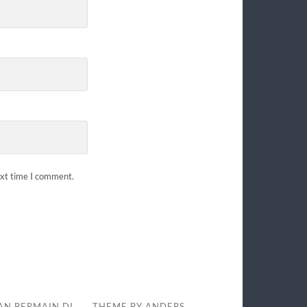
ext time I comment.
N BERMAIN DI
THEME BY
ANDERS