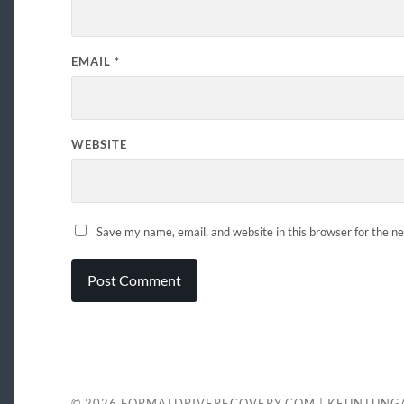
EMAIL
*
WEBSITE
Save my name, email, and website in this browser for the n
© 2026
FORMATDRIVERECOVERY.COM | KEUNTUNGA