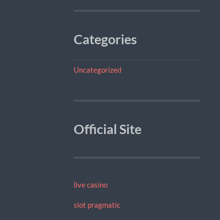
Categories
Uncategorized
Official Site
live casino
slot pragmatic