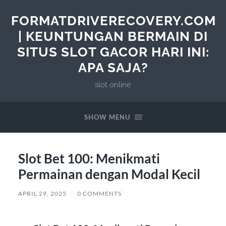
FORMATDRIVERECOVERY.COM
| KEUNTUNGAN BERMAIN DI
SITUS SLOT GACOR HARI INI:
APA SAJA?
slot online
SHOW MENU
Slot Bet 100: Menikmati
Permainan dengan Modal Kecil
APRIL 29, 2025
/
0 COMMENTS