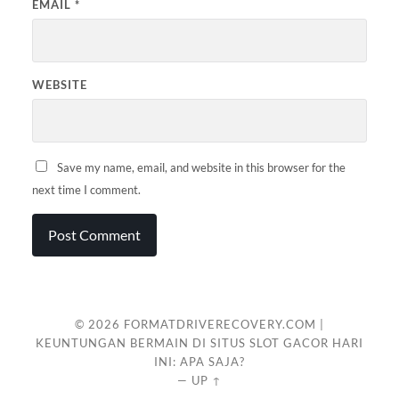
EMAIL
*
WEBSITE
Save my name, email, and website in this browser for the
next time I comment.
© 2026
FORMATDRIVERECOVERY.COM |
KEUNTUNGAN BERMAIN DI SITUS SLOT GACOR HARI
INI: APA SAJA?
—
UP ↑