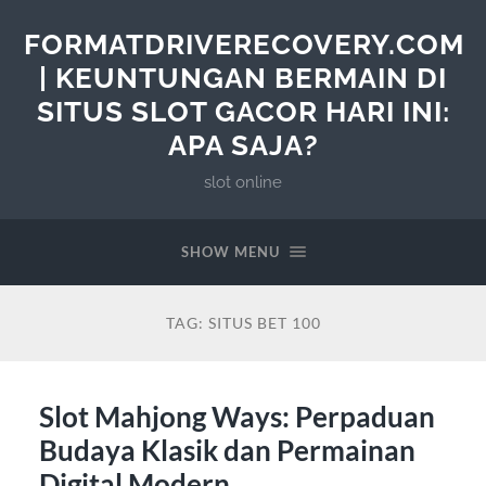
FORMATDRIVERECOVERY.COM
| KEUNTUNGAN BERMAIN DI
SITUS SLOT GACOR HARI INI:
APA SAJA?
slot online
SHOW MENU
TAG:
SITUS BET 100
Slot Mahjong Ways: Perpaduan
Budaya Klasik dan Permainan
Digital Modern