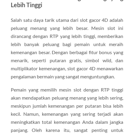
Lebih Tinggi
Salah satu daya tarik utama dari slot gacor 4D adalah
peluang menang yang lebih besar. Mesin slot ini
dirancang dengan RTP yang lebih tinggi, memberikan
lebih banyak peluang bagi pemain untuk meraih
kemenangan besar. Dengan berbagai fitur bonus yang
menarik, seperti putaran gratis, simbol wild, dan
multiplikator kemenangan, slot gacor 4D menawarkan
pengalaman bermain yang sangat menguntungkan.
Pemain yang memilih mesin slot dengan RTP tinggi
akan mendapatkan peluang menang yang lebih sering,
meskipun jumlah kemenangan per putaran bisa lebih
kecil. Namun, kemenangan yang sering terjadi akan
meningkatkan total kemenangan Anda dalam jangka
panjang. Oleh karena itu, sangat penting untuk