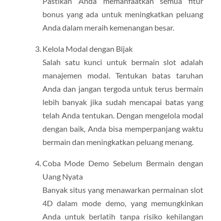
Pastikan Anda memanfaatkan semua fitur
bonus yang ada untuk meningkatkan peluang
Anda dalam meraih kemenangan besar.
Kelola Modal dengan Bijak
Salah satu kunci untuk bermain slot adalah
manajemen modal. Tentukan batas taruhan
Anda dan jangan tergoda untuk terus bermain
lebih banyak jika sudah mencapai batas yang
telah Anda tentukan. Dengan mengelola modal
dengan baik, Anda bisa memperpanjang waktu
bermain dan meningkatkan peluang menang.
Coba Mode Demo Sebelum Bermain dengan
Uang Nyata
Banyak situs yang menawarkan permainan slot
4D dalam mode demo, yang memungkinkan
Anda untuk berlatih tanpa risiko kehilangan