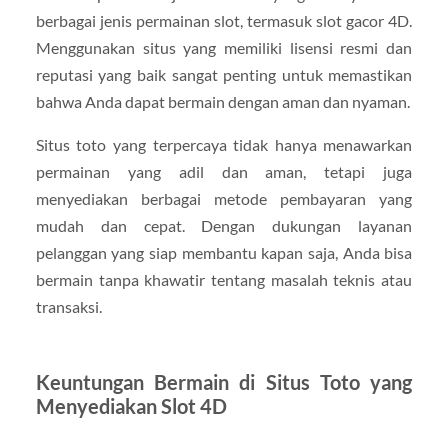
berbagai jenis permainan slot, termasuk slot gacor 4D.
Menggunakan situs yang memiliki lisensi resmi dan
reputasi yang baik sangat penting untuk memastikan
bahwa Anda dapat bermain dengan aman dan nyaman.
Situs toto yang terpercaya tidak hanya menawarkan
permainan yang adil dan aman, tetapi juga
menyediakan berbagai metode pembayaran yang
mudah dan cepat. Dengan dukungan layanan
pelanggan yang siap membantu kapan saja, Anda bisa
bermain tanpa khawatir tentang masalah teknis atau
transaksi.
Keuntungan Bermain di Situs Toto yang
Menyediakan Slot 4D