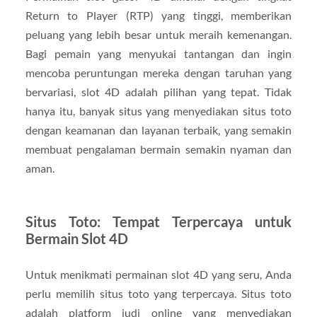
Return to Player (RTP) yang tinggi, memberikan
peluang yang lebih besar untuk meraih kemenangan.
Bagi pemain yang menyukai tantangan dan ingin
mencoba peruntungan mereka dengan taruhan yang
bervariasi, slot 4D adalah pilihan yang tepat. Tidak
hanya itu, banyak situs yang menyediakan situs toto
dengan keamanan dan layanan terbaik, yang semakin
membuat pengalaman bermain semakin nyaman dan
aman.
Situs Toto: Tempat Terpercaya untuk
Bermain Slot 4D
Untuk menikmati permainan slot 4D yang seru, Anda
perlu memilih situs toto yang terpercaya. Situs toto
adalah platform judi online yang menyediakan