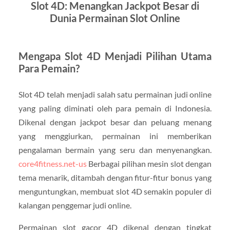
Slot 4D: Menangkan Jackpot Besar di
Dunia Permainan Slot Online
Mengapa Slot 4D Menjadi Pilihan Utama
Para Pemain?
Slot 4D telah menjadi salah satu permainan judi online
yang paling diminati oleh para pemain di Indonesia.
Dikenal dengan jackpot besar dan peluang menang
yang menggiurkan, permainan ini memberikan
pengalaman bermain yang seru dan menyenangkan.
core4fitness.net-us
Berbagai pilihan mesin slot dengan
tema menarik, ditambah dengan fitur-fitur bonus yang
menguntungkan, membuat slot 4D semakin populer di
kalangan penggemar judi online.
Permainan slot gacor 4D dikenal dengan tingkat