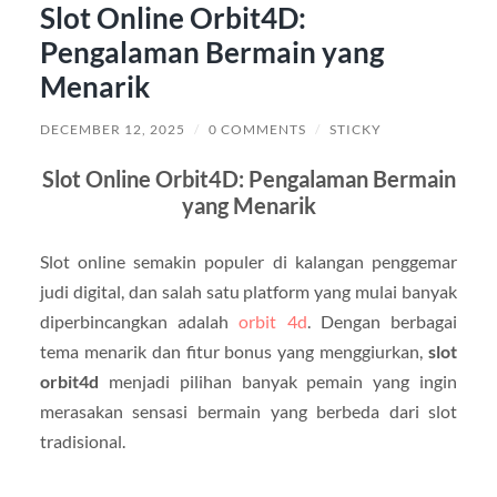
Slot Online Orbit4D:
Pengalaman Bermain yang
Menarik
DECEMBER 12, 2025
/
0 COMMENTS
/
STICKY
Slot Online Orbit4D: Pengalaman Bermain
yang Menarik
Slot online semakin populer di kalangan penggemar
judi digital, dan salah satu platform yang mulai banyak
diperbincangkan adalah
orbit 4d
. Dengan berbagai
tema menarik dan fitur bonus yang menggiurkan,
slot
orbit4d
menjadi pilihan banyak pemain yang ingin
merasakan sensasi bermain yang berbeda dari slot
tradisional.