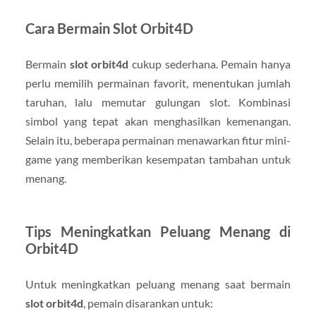
Cara Bermain Slot Orbit4D
Bermain
slot orbit4d
cukup sederhana. Pemain hanya
perlu memilih permainan favorit, menentukan jumlah
taruhan, lalu memutar gulungan slot. Kombinasi
simbol yang tepat akan menghasilkan kemenangan.
Selain itu, beberapa permainan menawarkan fitur mini-
game yang memberikan kesempatan tambahan untuk
menang.
Tips Meningkatkan Peluang Menang di
Orbit4D
Untuk meningkatkan peluang menang saat bermain
slot orbit4d
, pemain disarankan untuk: