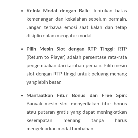
Kelola Modal dengan Baik:
Tentukan batas
kemenangan dan kekalahan sebelum bermain.
Jangan terbawa emosi saat kalah dan tetap
disiplin dalam mengatur modal.
Pilih Mesin Slot dengan RTP Tinggi:
RTP
(Return to Player) adalah persentase rata-rata
pengembalian dari taruhan pemain. Pilih mesin
slot dengan RTP tinggi untuk peluang menang
yang lebih besar.
Manfaatkan Fitur Bonus dan Free Spin:
Banyak mesin slot menyediakan fitur bonus
atau putaran gratis yang dapat meningkatkan
kesempatan menang tanpa harus
mengeluarkan modal tambahan.