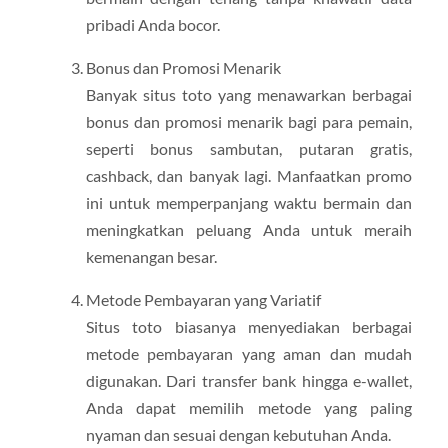
pribadi Anda bocor.
Bonus dan Promosi Menarik
Banyak situs toto yang menawarkan berbagai
bonus dan promosi menarik bagi para pemain,
seperti bonus sambutan, putaran gratis,
cashback, dan banyak lagi. Manfaatkan promo
ini untuk memperpanjang waktu bermain dan
meningkatkan peluang Anda untuk meraih
kemenangan besar.
Metode Pembayaran yang Variatif
Situs toto biasanya menyediakan berbagai
metode pembayaran yang aman dan mudah
digunakan. Dari transfer bank hingga e-wallet,
Anda dapat memilih metode yang paling
nyaman dan sesuai dengan kebutuhan Anda.