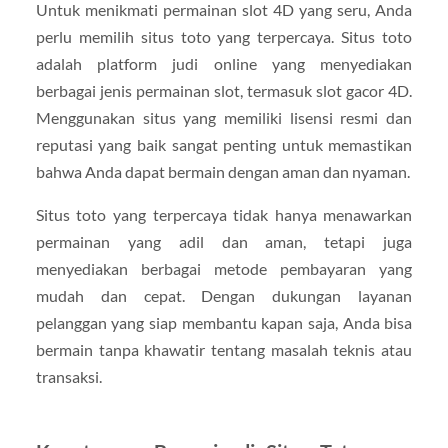
Untuk menikmati permainan slot 4D yang seru, Anda
perlu memilih situs toto yang terpercaya. Situs toto
adalah platform judi online yang menyediakan
berbagai jenis permainan slot, termasuk slot gacor 4D.
Menggunakan situs yang memiliki lisensi resmi dan
reputasi yang baik sangat penting untuk memastikan
bahwa Anda dapat bermain dengan aman dan nyaman.
Situs toto yang terpercaya tidak hanya menawarkan
permainan yang adil dan aman, tetapi juga
menyediakan berbagai metode pembayaran yang
mudah dan cepat. Dengan dukungan layanan
pelanggan yang siap membantu kapan saja, Anda bisa
bermain tanpa khawatir tentang masalah teknis atau
transaksi.