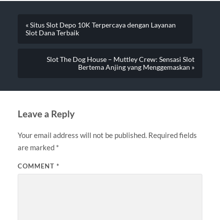
« Situs Slot Depo 10K Terpercaya dengan Layanan
Slot Dana Terbaik
Slot The Dog House – Muttley Crew: Sensasi Slot
Bertema Anjing yang Menggemaskan »
Leave a Reply
Your email address will not be published.
Required fields
are marked
*
COMMENT
*