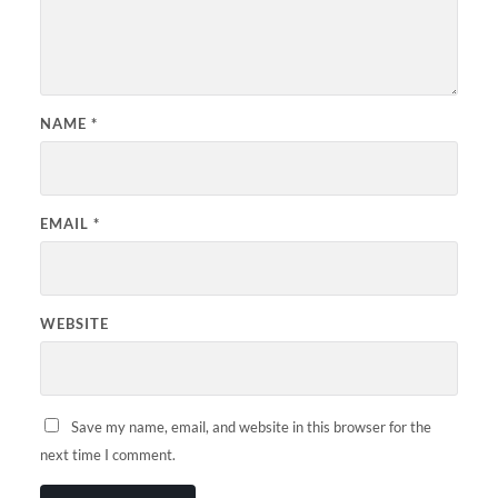
NAME
*
EMAIL
*
WEBSITE
Save my name, email, and website in this browser for the
next time I comment.