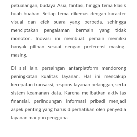
petualangan, budaya Asia, fantasi, hingga tema klasik
buah-buahan. Setiap tema dikemas dengan karakter
visual dan efek suara yang berbeda, sehingga
menciptakan pengalaman bermain yang tidak
monoton. Inovasi ini membuat pemain memiliki
banyak pilihan sesuai dengan preferensi masing-
masing.
Di sisi lain, persaingan antarplatform mendorong
peningkatan kualitas layanan. Hal ini mencakup
kecepatan transaksi, respons layanan pelanggan, serta
sistem keamanan data. Karena melibatkan aktivitas
finansial, perlindungan informasi pribadi menjadi
aspek penting yang harus diperhatikan oleh penyedia
layanan maupun pengguna.