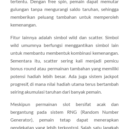
tertentu. Dengan free spin, pemain dapat memutar
gulungan tanpa mengurangi saldo taruhan, sehingga
memberikan peluang tambahan untuk memperoleh
kemenangan.
Fitur lainnya adalah simbol wild dan scatter. Simbol
wild umumnya berfungsi menggantikan simbol lain
untuk membantu membentuk kombinasi kemenangan.
Sementara itu, scatter sering kali menjadi pemicu
bonus round atau permainan tambahan yang memiliki
potensi hadiah lebih besar. Ada juga sistem jackpot
progresif, di mana nilai hadiah utama terus bertambah
seiring akumulasi taruhan dari banyak pemain.
Meskipun permainan slot bersifat acak dan
bergantung pada sistem RNG (Random Number
Generator), pemain tetap dapat menerapkan
pendekatan yang lebih terkontrol. Salah satu langkah