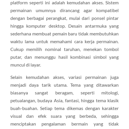
platform seperti ini adalah kemudahan akses. Sistem
permainan umumnya dirancang agar kompatibel
dengan berbagai perangkat, mulai dari ponsel pintar
hingga komputer desktop. Desain antarmuka yang
sederhana membuat pemain baru tidak membutuhkan
waktu lama untuk memahami cara kerja permainan.
Cukup memilih nominal taruhan, menekan tombol
putar, dan menunggu hasil kombinasi simbol yang
muncul di layar.
Selain kemudahan akses, variasi permainan juga
menjadi daya tarik utama. Tema yang ditawarkan
biasanya sangat beragam, seperti mitologi,
petualangan, budaya Asia, fantasi, hingga tema klasik
buah-buahan. Setiap tema dikemas dengan karakter
visual dan efek suara yang berbeda, sehingga
menciptakan pengalaman bermain yang tidak