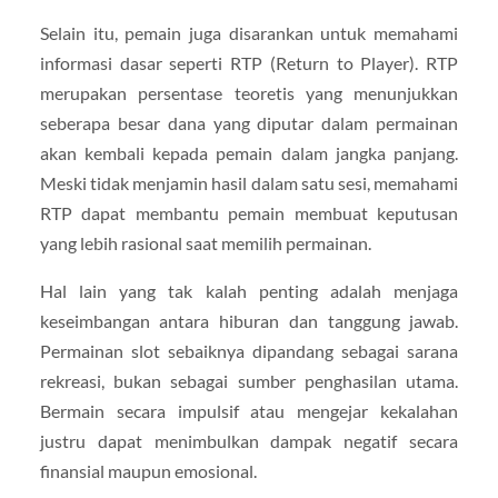
Selain itu, pemain juga disarankan untuk memahami
informasi dasar seperti RTP (Return to Player). RTP
merupakan persentase teoretis yang menunjukkan
seberapa besar dana yang diputar dalam permainan
akan kembali kepada pemain dalam jangka panjang.
Meski tidak menjamin hasil dalam satu sesi, memahami
RTP dapat membantu pemain membuat keputusan
yang lebih rasional saat memilih permainan.
Hal lain yang tak kalah penting adalah menjaga
keseimbangan antara hiburan dan tanggung jawab.
Permainan slot sebaiknya dipandang sebagai sarana
rekreasi, bukan sebagai sumber penghasilan utama.
Bermain secara impulsif atau mengejar kekalahan
justru dapat menimbulkan dampak negatif secara
finansial maupun emosional.