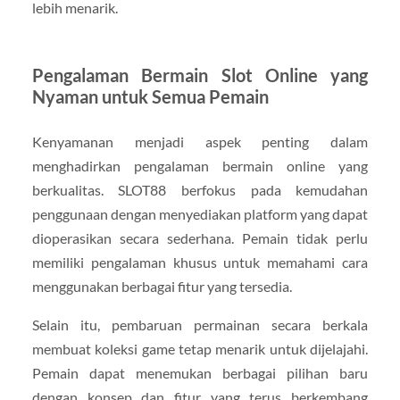
lebih menarik.
Pengalaman Bermain Slot Online yang
Nyaman untuk Semua Pemain
Kenyamanan menjadi aspek penting dalam
menghadirkan pengalaman bermain online yang
berkualitas. SLOT88 berfokus pada kemudahan
penggunaan dengan menyediakan platform yang dapat
dioperasikan secara sederhana. Pemain tidak perlu
memiliki pengalaman khusus untuk memahami cara
menggunakan berbagai fitur yang tersedia.
Selain itu, pembaruan permainan secara berkala
membuat koleksi game tetap menarik untuk dijelajahi.
Pemain dapat menemukan berbagai pilihan baru
dengan konsep dan fitur yang terus berkembang