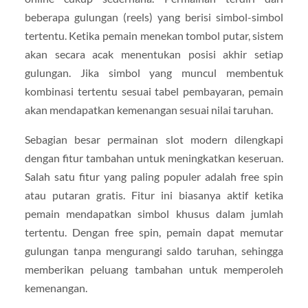
beberapa gulungan (reels) yang berisi simbol-simbol
tertentu. Ketika pemain menekan tombol putar, sistem
akan secara acak menentukan posisi akhir setiap
gulungan. Jika simbol yang muncul membentuk
kombinasi tertentu sesuai tabel pembayaran, pemain
akan mendapatkan kemenangan sesuai nilai taruhan.
Sebagian besar permainan slot modern dilengkapi
dengan fitur tambahan untuk meningkatkan keseruan.
Salah satu fitur yang paling populer adalah free spin
atau putaran gratis. Fitur ini biasanya aktif ketika
pemain mendapatkan simbol khusus dalam jumlah
tertentu. Dengan free spin, pemain dapat memutar
gulungan tanpa mengurangi saldo taruhan, sehingga
memberikan peluang tambahan untuk memperoleh
kemenangan.