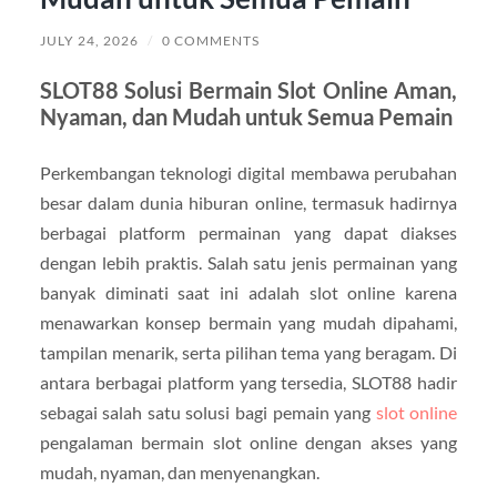
JULY 24, 2026
/
0 COMMENTS
SLOT88 Solusi Bermain Slot Online Aman,
Nyaman, dan Mudah untuk Semua Pemain
Perkembangan teknologi digital membawa perubahan
besar dalam dunia hiburan online, termasuk hadirnya
berbagai platform permainan yang dapat diakses
dengan lebih praktis. Salah satu jenis permainan yang
banyak diminati saat ini adalah slot online karena
menawarkan konsep bermain yang mudah dipahami,
tampilan menarik, serta pilihan tema yang beragam. Di
antara berbagai platform yang tersedia, SLOT88 hadir
sebagai salah satu solusi bagi pemain yang
slot online
pengalaman bermain slot online dengan akses yang
mudah, nyaman, dan menyenangkan.