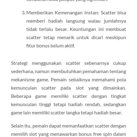
Memberikan Kemenangan Instan: Scatter bisa
memberi hadiah langsung walau jumlahnya
tidak terlalu besar. Keuntungan ini membuat
scatter tetap menarik untuk dicari meskipun
fitur bonus belum aktif.
Strategi menggunakan scatter sebenarnya cukup
sederhana, namun membutuhkan pemahaman tentang
mekanisme game. Pemain sebaiknya memahami pola
kemunculan scatter pada slot yang dimainkan.
Beberapa game memiliki scatter dengan tingkat
kemunculan tinggi tetapi hadiah rendah, sedangkan
game lain memiliki scatter langka tetapi hadiah besar.
Selain itu, pemain dapat memanfaatkan scatter dengan
memilih slot yang menawarkan bonus free spin dalam