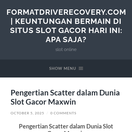
FORMATDRIVERECOVERY.COM
| KEUNTUNGAN BERMAIN DI
SITUS SLOT GACOR HARI INI:
APA SAJA?
slot online
SHOW MENU
Pengertian Scatter dalam Dunia
Slot Gacor Maxwin
OCTOBER 5, 2025
/
0 COMMENTS
Pengertian Scatter dalam Dunia Slot