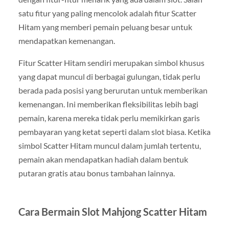
satu fitur yang paling mencolok adalah fitur Scatter
Hitam yang memberi pemain peluang besar untuk
mendapatkan kemenangan.
Fitur Scatter Hitam sendiri merupakan simbol khusus
yang dapat muncul di berbagai gulungan, tidak perlu
berada pada posisi yang berurutan untuk memberikan
kemenangan. Ini memberikan fleksibilitas lebih bagi
pemain, karena mereka tidak perlu memikirkan garis
pembayaran yang ketat seperti dalam slot biasa. Ketika
simbol Scatter Hitam muncul dalam jumlah tertentu,
pemain akan mendapatkan hadiah dalam bentuk
putaran gratis atau bonus tambahan lainnya.
Cara Bermain Slot Mahjong Scatter Hitam