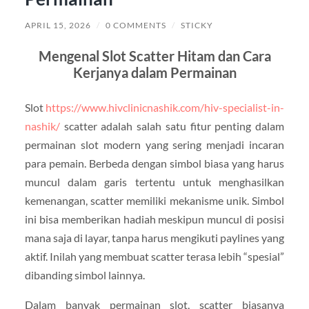
APRIL 15, 2026
/
0 COMMENTS
/
STICKY
Mengenal Slot Scatter Hitam dan Cara
Kerjanya dalam Permainan
Slot
https://www.hivclinicnashik.com/hiv-specialist-in-
nashik/
scatter adalah salah satu fitur penting dalam
permainan slot modern yang sering menjadi incaran
para pemain. Berbeda dengan simbol biasa yang harus
muncul dalam garis tertentu untuk menghasilkan
kemenangan, scatter memiliki mekanisme unik. Simbol
ini bisa memberikan hadiah meskipun muncul di posisi
mana saja di layar, tanpa harus mengikuti paylines yang
aktif. Inilah yang membuat scatter terasa lebih “spesial”
dibanding simbol lainnya.
Dalam banyak permainan slot, scatter biasanya