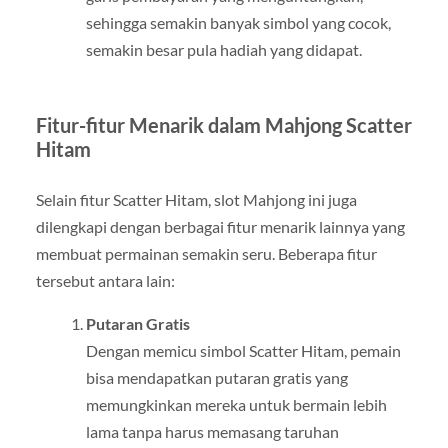
sehingga semakin banyak simbol yang cocok,
semakin besar pula hadiah yang didapat.
Fitur-fitur Menarik dalam Mahjong Scatter
Hitam
Selain fitur Scatter Hitam, slot Mahjong ini juga
dilengkapi dengan berbagai fitur menarik lainnya yang
membuat permainan semakin seru. Beberapa fitur
tersebut antara lain:
Putaran Gratis
Dengan memicu simbol Scatter Hitam, pemain
bisa mendapatkan putaran gratis yang
memungkinkan mereka untuk bermain lebih
lama tanpa harus memasang taruhan