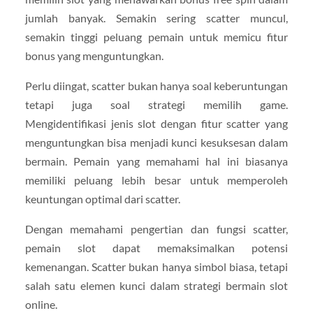
jumlah banyak. Semakin sering scatter muncul,
semakin tinggi peluang pemain untuk memicu fitur
bonus yang menguntungkan.
Perlu diingat, scatter bukan hanya soal keberuntungan
tetapi juga soal strategi memilih game.
Mengidentifikasi jenis slot dengan fitur scatter yang
menguntungkan bisa menjadi kunci kesuksesan dalam
bermain. Pemain yang memahami hal ini biasanya
memiliki peluang lebih besar untuk memperoleh
keuntungan optimal dari scatter.
Dengan memahami pengertian dan fungsi scatter,
pemain slot dapat memaksimalkan potensi
kemenangan. Scatter bukan hanya simbol biasa, tetapi
salah satu elemen kunci dalam strategi bermain slot
online.