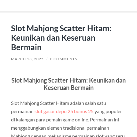
Slot Mahjong Scatter Hitam:
Keunikan dan Keseruan
Bermain
MARCH 13, 2025
/
0 COMMENTS
Slot Mahjong Scatter Hitam: Keunikan dan
Keseruan Bermain
Slot Mahjong Scatter Hitam adalah salah satu
permainan
slot gacor depo 25 bonus 25
yang populer
di kalangan para pemain game online. Permainan ini
menggabungkan elemen tradisional permainan
Mahjong dengan mekanisme permainan slot yang seru.