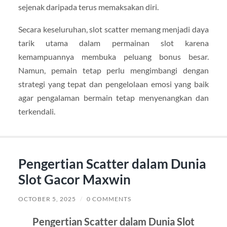
sejenak daripada terus memaksakan diri.
Secara keseluruhan, slot scatter memang menjadi daya
tarik utama dalam permainan slot karena
kemampuannya membuka peluang bonus besar.
Namun, pemain tetap perlu mengimbangi dengan
strategi yang tepat dan pengelolaan emosi yang baik
agar pengalaman bermain tetap menyenangkan dan
terkendali.
Pengertian Scatter dalam Dunia
Slot Gacor Maxwin
OCTOBER 5, 2025
/
0 COMMENTS
Pengertian Scatter dalam Dunia Slot