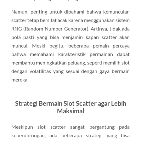
Namun, penting untuk dipahami bahwa kemunculan
scatter tetap bersifat acak karena menggunakan sistem
RNG (Random Number Generator). Artinya, tidak ada
pola pasti yang bisa menjamin kapan scatter akan
muncul. Meski begitu, beberapa pemain percaya
bahwa memahami karakteristik permainan dapat
membantu meningkatkan peluang, seperti memilih slot
dengan volatilitas yang sesuai dengan gaya bermain
mereka.
Strategi Bermain Slot Scatter agar Lebih
Maksimal
Meskipun slot scatter sangat bergantung pada
keberuntungan, ada beberapa strategi yang bisa