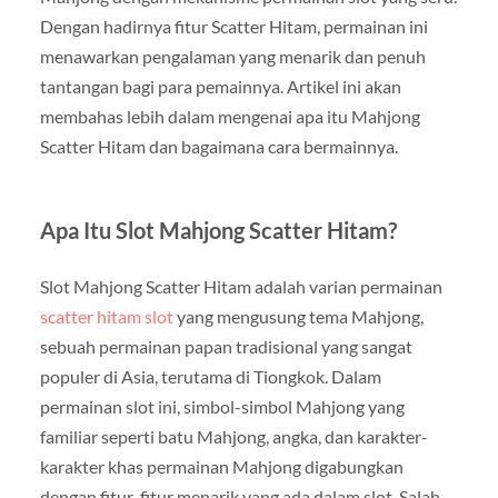
Dengan hadirnya fitur Scatter Hitam, permainan ini
menawarkan pengalaman yang menarik dan penuh
tantangan bagi para pemainnya. Artikel ini akan
membahas lebih dalam mengenai apa itu Mahjong
Scatter Hitam dan bagaimana cara bermainnya.
Apa Itu Slot Mahjong Scatter Hitam?
Slot Mahjong Scatter Hitam adalah varian permainan
scatter hitam slot
yang mengusung tema Mahjong,
sebuah permainan papan tradisional yang sangat
populer di Asia, terutama di Tiongkok. Dalam
permainan slot ini, simbol-simbol Mahjong yang
familiar seperti batu Mahjong, angka, dan karakter-
karakter khas permainan Mahjong digabungkan
dengan fitur-fitur menarik yang ada dalam slot. Salah