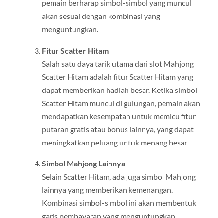
pemain berharap simbol-simbol yang muncul
akan sesuai dengan kombinasi yang
menguntungkan.
Fitur Scatter Hitam
Salah satu daya tarik utama dari slot Mahjong
Scatter Hitam adalah fitur Scatter Hitam yang
dapat memberikan hadiah besar. Ketika simbol
Scatter Hitam muncul di gulungan, pemain akan
mendapatkan kesempatan untuk memicu fitur
putaran gratis atau bonus lainnya, yang dapat
meningkatkan peluang untuk menang besar.
Simbol Mahjong Lainnya
Selain Scatter Hitam, ada juga simbol Mahjong
lainnya yang memberikan kemenangan.
Kombinasi simbol-simbol ini akan membentuk
garis pembayaran yang menguntungkan,