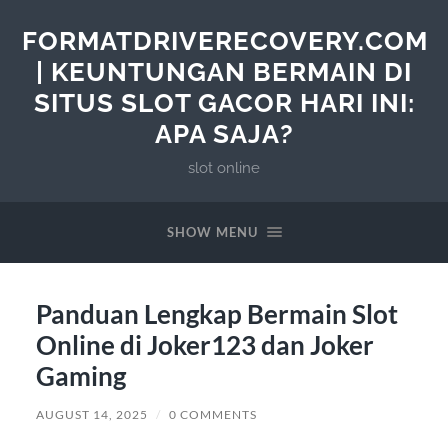
FORMATDRIVERECOVERY.COM
| KEUNTUNGAN BERMAIN DI
SITUS SLOT GACOR HARI INI:
APA SAJA?
slot online
SHOW MENU
Panduan Lengkap Bermain Slot
Online di Joker123 dan Joker
Gaming
AUGUST 14, 2025
/
0 COMMENTS