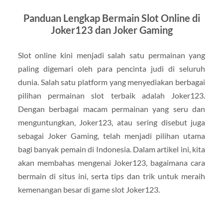
Panduan Lengkap Bermain Slot Online di
Joker123 dan Joker Gaming
Slot online kini menjadi salah satu permainan yang
paling digemari oleh para pencinta judi di seluruh
dunia. Salah satu platform yang menyediakan berbagai
pilihan permainan slot terbaik adalah Joker123.
Dengan berbagai macam permainan yang seru dan
menguntungkan, Joker123, atau sering disebut juga
sebagai Joker Gaming, telah menjadi pilihan utama
bagi banyak pemain di Indonesia. Dalam artikel ini, kita
akan membahas mengenai Joker123, bagaimana cara
bermain di situs ini, serta tips dan trik untuk meraih
kemenangan besar di game slot Joker123.