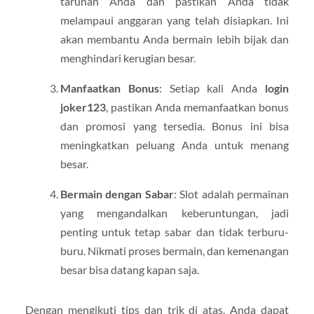
taruhan Anda dan pastikan Anda tidak
melampaui anggaran yang telah disiapkan. Ini
akan membantu Anda bermain lebih bijak dan
menghindari kerugian besar.
Manfaatkan Bonus
: Setiap kali Anda
login
joker123
, pastikan Anda memanfaatkan bonus
dan promosi yang tersedia. Bonus ini bisa
meningkatkan peluang Anda untuk menang
besar.
Bermain dengan Sabar
: Slot adalah permainan
yang mengandalkan keberuntungan, jadi
penting untuk tetap sabar dan tidak terburu-
buru. Nikmati proses bermain, dan kemenangan
besar bisa datang kapan saja.
Dengan mengikuti tips dan trik di atas, Anda dapat