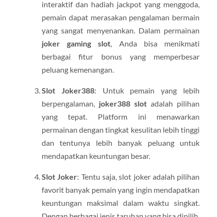
interaktif dan hadiah jackpot yang menggoda,
pemain dapat merasakan pengalaman bermain
yang sangat menyenankan. Dalam permainan
joker gaming slot
, Anda bisa menikmati
berbagai fitur bonus yang memperbesar
peluang kemenangan.
Slot Joker388
: Untuk pemain yang lebih
berpengalaman,
joker388 slot
adalah pilihan
yang tepat. Platform ini menawarkan
permainan dengan tingkat kesulitan lebih tinggi
dan tentunya lebih banyak peluang untuk
mendapatkan keuntungan besar.
Slot Joker
: Tentu saja, slot joker adalah pilihan
favorit banyak pemain yang ingin mendapatkan
keuntungan maksimal dalam waktu singkat.
Dengan berbagai jenis taruhan yang bisa dipilih,