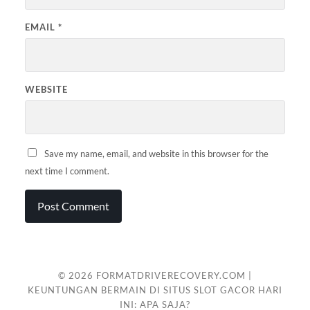
EMAIL
*
WEBSITE
Save my name, email, and website in this browser for the
next time I comment.
© 2026
FORMATDRIVERECOVERY.COM |
KEUNTUNGAN BERMAIN DI SITUS SLOT GACOR HARI
INI: APA SAJA?