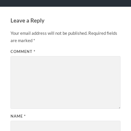
Leave a Reply
Your email address will not be published.
Required fields
are marked
*
COMMENT
*
NAME
*